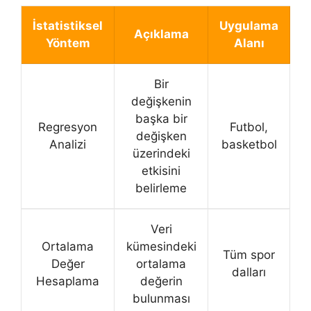
İstatistiksel
Uygulama
Açıklama
Yöntem
Alanı
Bir
değişkenin
başka bir
Regresyon
Futbol,
değişken
Analizi
basketbol
üzerindeki
etkisini
belirleme
Veri
Ortalama
kümesindeki
Tüm spor
Değer
ortalama
dalları
Hesaplama
değerin
bulunması