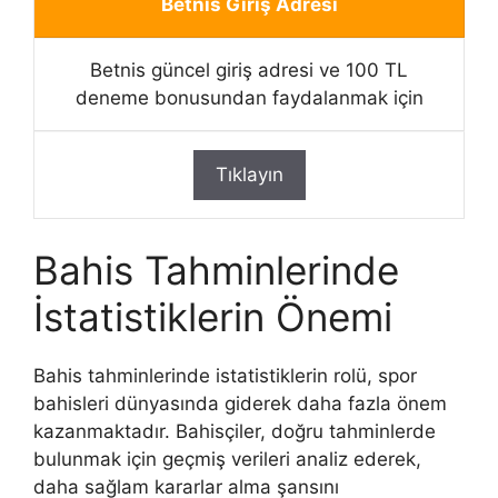
Betnis Giriş Adresi
Betnis güncel giriş adresi ve 100 TL
deneme bonusundan faydalanmak için
Tıklayın
Bahis Tahminlerinde
İstatistiklerin Önemi
Bahis tahminlerinde istatistiklerin rolü, spor
bahisleri dünyasında giderek daha fazla önem
kazanmaktadır. Bahisçiler, doğru tahminlerde
bulunmak için geçmiş verileri analiz ederek,
daha sağlam kararlar alma şansını