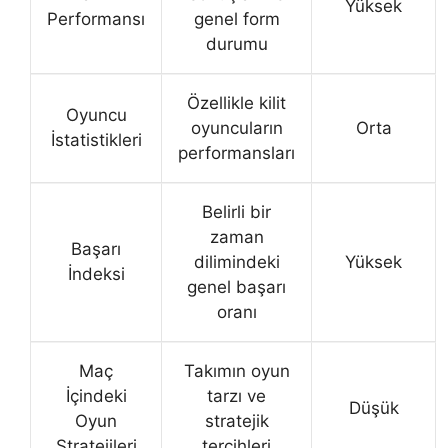
Yüksek
Performansı
genel form
durumu
Özellikle kilit
Oyuncu
oyuncuların
Orta
İstatistikleri
performansları
Belirli bir
zaman
Başarı
dilimindeki
Yüksek
İndeksi
genel başarı
oranı
Maç
Takımın oyun
İçindeki
tarzı ve
Düşük
Oyun
stratejik
Stratejileri
tercihleri