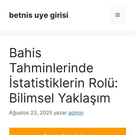
İçeriğe
atla
betnis uye girisi
Menü
Bahis
Tahminlerinde
İstatistiklerin Rolü:
Bilimsel Yaklaşım
Ağustos 23, 2025
yazar
admin