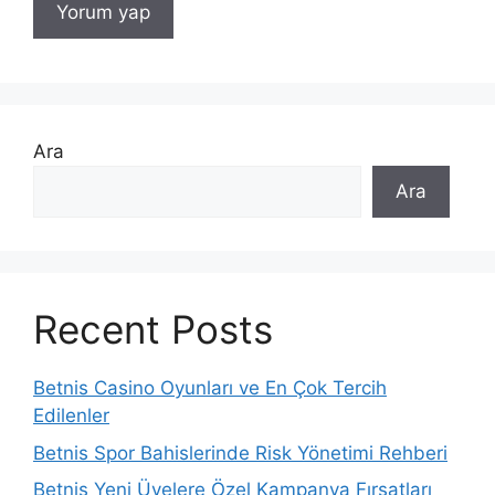
Ara
Ara
Recent Posts
Betnis Casino Oyunları ve En Çok Tercih
Edilenler
Betnis Spor Bahislerinde Risk Yönetimi Rehberi
Betnis Yeni Üyelere Özel Kampanya Fırsatları