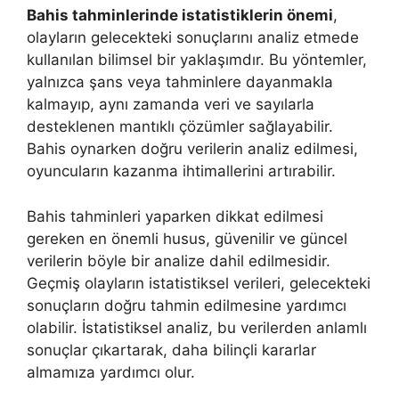
Bahis tahminlerinde istatistiklerin önemi
,
olayların gelecekteki sonuçlarını analiz etmede
kullanılan bilimsel bir yaklaşımdır. Bu yöntemler,
yalnızca şans veya tahminlere dayanmakla
kalmayıp, aynı zamanda veri ve sayılarla
desteklenen mantıklı çözümler sağlayabilir.
Bahis oynarken doğru verilerin analiz edilmesi,
oyuncuların kazanma ihtimallerini artırabilir.
Bahis tahminleri yaparken dikkat edilmesi
gereken en önemli husus, güvenilir ve güncel
verilerin böyle bir analize dahil edilmesidir.
Geçmiş olayların istatistiksel verileri, gelecekteki
sonuçların doğru tahmin edilmesine yardımcı
olabilir. İstatistiksel analiz, bu verilerden anlamlı
sonuçlar çıkartarak, daha bilinçli kararlar
almamıza yardımcı olur.