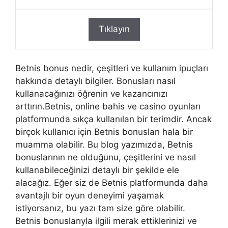
Tıklayın
Betnis bonus nedir, çeşitleri ve kullanım ipuçları
hakkında detaylı bilgiler. Bonusları nasıl
kullanacağınızı öğrenin ve kazancınızı
arttırın.Betnis, online bahis ve casino oyunları
platformunda sıkça kullanılan bir terimdir. Ancak
birçok kullanıcı için Betnis bonusları hala bir
muamma olabilir. Bu blog yazımızda, Betnis
bonuslarının ne olduğunu, çeşitlerini ve nasıl
kullanabileceğinizi detaylı bir şekilde ele
alacağız. Eğer siz de Betnis platformunda daha
avantajlı bir oyun deneyimi yaşamak
istiyorsanız, bu yazı tam size göre olabilir.
Betnis bonuslarıyla ilgili merak ettiklerinizi ve