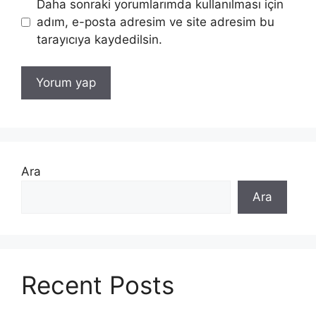
Daha sonraki yorumlarımda kullanılması için
adım, e-posta adresim ve site adresim bu
tarayıcıya kaydedilsin.
Ara
Ara
Recent Posts