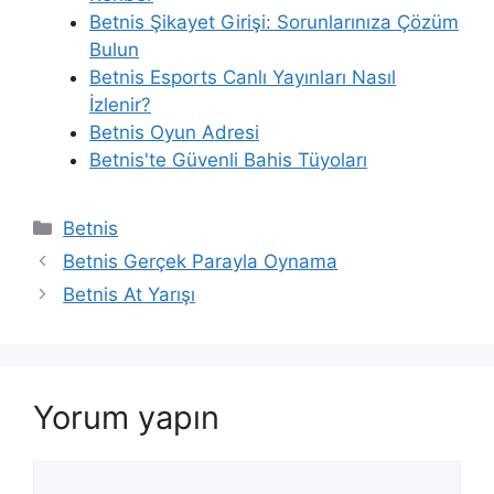
Betnis Şikayet Girişi: Sorunlarınıza Çözüm
Bulun
Betnis Esports Canlı Yayınları Nasıl
İzlenir?
Betnis Oyun Adresi
Betnis'te Güvenli Bahis Tüyoları
Kategoriler
Betnis
Betnis Gerçek Parayla Oynama
Betnis At Yarışı
Yorum yapın
Yorum