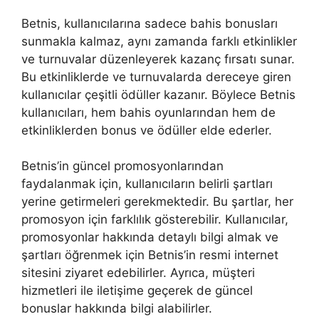
Betnis, kullanıcılarına sadece bahis bonusları
sunmakla kalmaz, aynı zamanda farklı etkinlikler
ve turnuvalar düzenleyerek kazanç fırsatı sunar.
Bu etkinliklerde ve turnuvalarda dereceye giren
kullanıcılar çeşitli ödüller kazanır. Böylece Betnis
kullanıcıları, hem bahis oyunlarından hem de
etkinliklerden bonus ve ödüller elde ederler.
Betnis’in güncel promosyonlarından
faydalanmak için, kullanıcıların belirli şartları
yerine getirmeleri gerekmektedir. Bu şartlar, her
promosyon için farklılık gösterebilir. Kullanıcılar,
promosyonlar hakkında detaylı bilgi almak ve
şartları öğrenmek için Betnis’in resmi internet
sitesini ziyaret edebilirler. Ayrıca, müşteri
hizmetleri ile iletişime geçerek de güncel
bonuslar hakkında bilgi alabilirler.