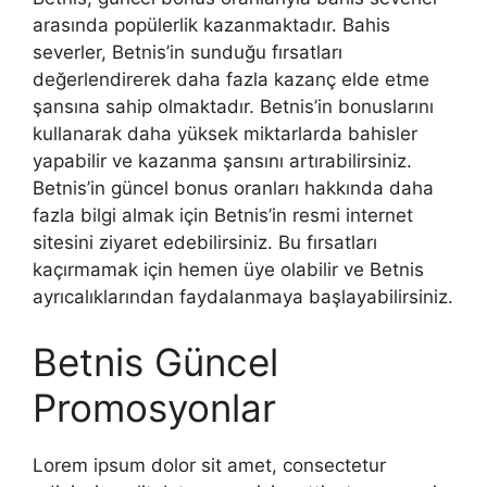
arasında popülerlik kazanmaktadır. Bahis
severler, Betnis’in sunduğu fırsatları
değerlendirerek daha fazla kazanç elde etme
şansına sahip olmaktadır. Betnis’in bonuslarını
kullanarak daha yüksek miktarlarda bahisler
yapabilir ve kazanma şansını artırabilirsiniz.
Betnis’in güncel bonus oranları hakkında daha
fazla bilgi almak için Betnis’in resmi internet
sitesini ziyaret edebilirsiniz. Bu fırsatları
kaçırmamak için hemen üye olabilir ve Betnis
ayrıcalıklarından faydalanmaya başlayabilirsiniz.
Betnis Güncel
Promosyonlar
Lorem ipsum dolor sit amet, consectetur