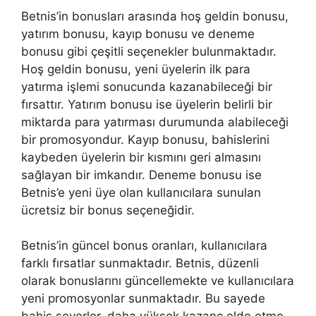
Betnis’in bonusları arasında hoş geldin bonusu,
yatırım bonusu, kayıp bonusu ve deneme
bonusu gibi çeşitli seçenekler bulunmaktadır.
Hoş geldin bonusu, yeni üyelerin ilk para
yatırma işlemi sonucunda kazanabileceği bir
fırsattır. Yatırım bonusu ise üyelerin belirli bir
miktarda para yatırması durumunda alabileceği
bir promosyondur. Kayıp bonusu, bahislerini
kaybeden üyelerin bir kısmını geri almasını
sağlayan bir imkandır. Deneme bonusu ise
Betnis’e yeni üye olan kullanıcılara sunulan
ücretsiz bir bonus seçeneğidir.
Betnis’in güncel bonus oranları, kullanıcılara
farklı fırsatlar sunmaktadır. Betnis, düzenli
olarak bonuslarını güncellemekte ve kullanıcılara
yeni promosyonlar sunmaktadır. Bu sayede