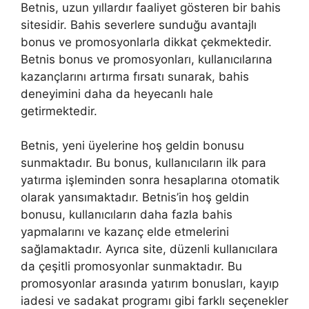
Betnis, uzun yıllardır faaliyet gösteren bir bahis
sitesidir. Bahis severlere sunduğu avantajlı
bonus ve promosyonlarla dikkat çekmektedir.
Betnis bonus ve promosyonları, kullanıcılarına
kazançlarını artırma fırsatı sunarak, bahis
deneyimini daha da heyecanlı hale
getirmektedir.
Betnis, yeni üyelerine hoş geldin bonusu
sunmaktadır. Bu bonus, kullanıcıların ilk para
yatırma işleminden sonra hesaplarına otomatik
olarak yansımaktadır. Betnis’in hoş geldin
bonusu, kullanıcıların daha fazla bahis
yapmalarını ve kazanç elde etmelerini
sağlamaktadır. Ayrıca site, düzenli kullanıcılara
da çeşitli promosyonlar sunmaktadır. Bu
promosyonlar arasında yatırım bonusları, kayıp
iadesi ve sadakat programı gibi farklı seçenekler