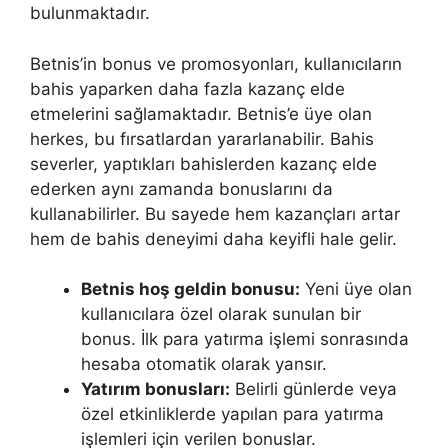
bulunmaktadır.
Betnis’in bonus ve promosyonları, kullanıcıların
bahis yaparken daha fazla kazanç elde
etmelerini sağlamaktadır. Betnis’e üye olan
herkes, bu fırsatlardan yararlanabilir. Bahis
severler, yaptıkları bahislerden kazanç elde
ederken aynı zamanda bonuslarını da
kullanabilirler. Bu sayede hem kazançları artar
hem de bahis deneyimi daha keyifli hale gelir.
Betnis hoş geldin bonusu:
Yeni üye olan
kullanıcılara özel olarak sunulan bir
bonus. İlk para yatırma işlemi sonrasında
hesaba otomatik olarak yansır.
Yatırım bonusları:
Belirli günlerde veya
özel etkinliklerde yapılan para yatırma
işlemleri için verilen bonuslar.