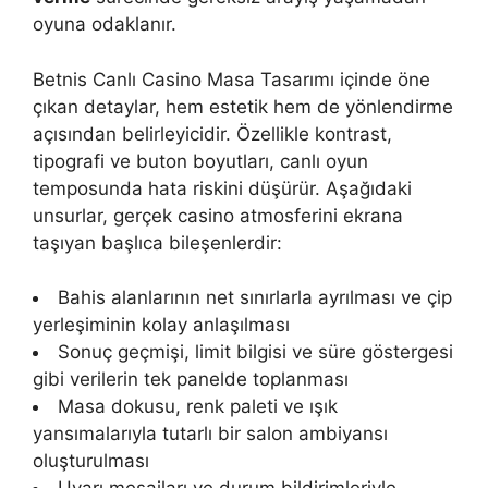
oyuna odaklanır.
Betnis Canlı Casino Masa Tasarımı içinde öne
çıkan detaylar, hem estetik hem de yönlendirme
açısından belirleyicidir. Özellikle kontrast,
tipografi ve buton boyutları, canlı oyun
temposunda hata riskini düşürür. Aşağıdaki
unsurlar, gerçek casino atmosferini ekrana
taşıyan başlıca bileşenlerdir:
Bahis alanlarının net sınırlarla ayrılması ve çip
yerleşiminin kolay anlaşılması
Sonuç geçmişi, limit bilgisi ve süre göstergesi
gibi verilerin tek panelde toplanması
Masa dokusu, renk paleti ve ışık
yansımalarıyla tutarlı bir salon ambiyansı
oluşturulması