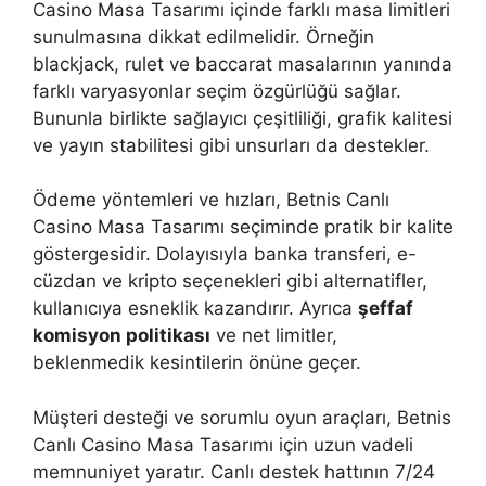
Casino Masa Tasarımı içinde farklı masa limitleri
sunulmasına dikkat edilmelidir. Örneğin
blackjack, rulet ve baccarat masalarının yanında
farklı varyasyonlar seçim özgürlüğü sağlar.
Bununla birlikte sağlayıcı çeşitliliği, grafik kalitesi
ve yayın stabilitesi gibi unsurları da destekler.
Ödeme yöntemleri ve hızları, Betnis Canlı
Casino Masa Tasarımı seçiminde pratik bir kalite
göstergesidir. Dolayısıyla banka transferi, e-
cüzdan ve kripto seçenekleri gibi alternatifler,
kullanıcıya esneklik kazandırır. Ayrıca
şeffaf
komisyon politikası
ve net limitler,
beklenmedik kesintilerin önüne geçer.
Müşteri desteği ve sorumlu oyun araçları, Betnis
Canlı Casino Masa Tasarımı için uzun vadeli
memnuniyet yaratır. Canlı destek hattının 7/24