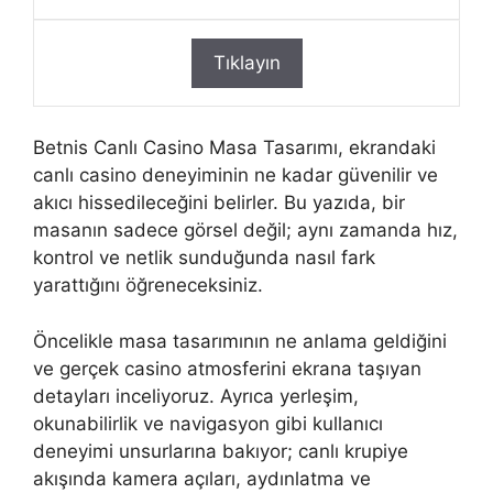
Tıklayın
Betnis Canlı Casino Masa Tasarımı, ekrandaki
canlı casino deneyiminin ne kadar güvenilir ve
akıcı hissedileceğini belirler. Bu yazıda, bir
masanın sadece görsel değil; aynı zamanda hız,
kontrol ve netlik sunduğunda nasıl fark
yarattığını öğreneceksiniz.
Öncelikle masa tasarımının ne anlama geldiğini
ve gerçek casino atmosferini ekrana taşıyan
detayları inceliyoruz. Ayrıca yerleşim,
okunabilirlik ve navigasyon gibi kullanıcı
deneyimi unsurlarına bakıyor; canlı krupiye
akışında kamera açıları, aydınlatma ve