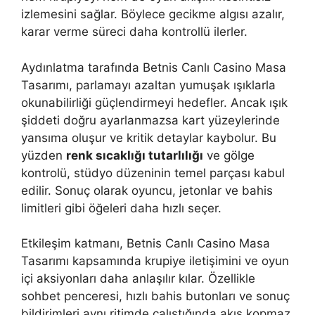
izlemesini sağlar. Böylece gecikme algısı azalır,
karar verme süreci daha kontrollü ilerler.
Aydınlatma tarafında Betnis Canlı Casino Masa
Tasarımı, parlamayı azaltan yumuşak ışıklarla
okunabilirliği güçlendirmeyi hedefler. Ancak ışık
şiddeti doğru ayarlanmazsa kart yüzeylerinde
yansıma oluşur ve kritik detaylar kaybolur. Bu
yüzden
renk sıcaklığı tutarlılığı
ve gölge
kontrolü, stüdyo düzeninin temel parçası kabul
edilir. Sonuç olarak oyuncu, jetonlar ve bahis
limitleri gibi öğeleri daha hızlı seçer.
Etkileşim katmanı, Betnis Canlı Casino Masa
Tasarımı kapsamında krupiye iletişimini ve oyun
içi aksiyonları daha anlaşılır kılar. Özellikle
sohbet penceresi, hızlı bahis butonları ve sonuç
bildirimleri aynı ritimde çalıştığında akış kopmaz.