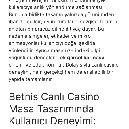
Uyarı mesajları ve durum bildirimleriyle
kullanıcıya anlık yönlendirme sağlanması
Bununla birlikte tasarım yalnızca görünümden
ibaret değildir; oyun kurallarını sezgisel biçimde
anlatan bir arayüz diline ihtiyaç duyar. Bu
nedenle simgeler, etiketler ve mikro
animasyonlar kullanıcıyı doğal şekilde
yönlendirir. Ayrıca masa üzerindeki bilgi
yoğunluğu dengelenerek
görsel karmaşa
önlenir ve odak korunur. Dolayısıyla canlı casino
deneyimi, hem gerçekçi hem de erişilebilir bir
yapıda tamamlanır.
Betnis Canlı Casino
Masa Tasarımında
Kullanıcı Deneyimi: