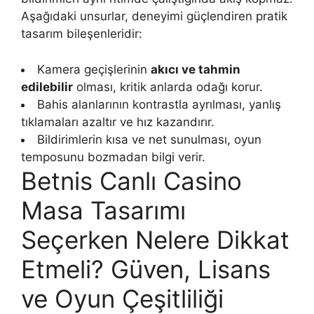
Aşağıdaki unsurlar, deneyimi güçlendiren pratik
tasarım bileşenleridir:
Kamera geçişlerinin
akıcı ve tahmin
edilebilir
olması, kritik anlarda odağı korur.
Bahis alanlarının kontrastla ayrılması, yanlış
tıklamaları azaltır ve hız kazandırır.
Bildirimlerin kısa ve net sunulması, oyun
temposunu bozmadan bilgi verir.
Betnis Canlı Casino
Masa Tasarımı
Seçerken Nelere Dikkat
Etmeli? Güven, Lisans
ve Oyun Çeşitliliği