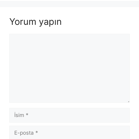
Yorum yapın
Yorum
İsim
E-
posta