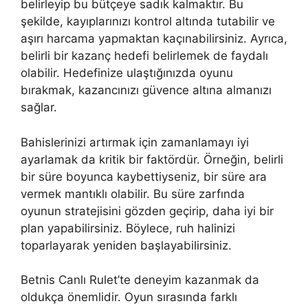
belirleyip bu bütçeye sadık kalmaktır. Bu
şekilde, kayıplarınızı kontrol altında tutabilir ve
aşırı harcama yapmaktan kaçınabilirsiniz. Ayrıca,
belirli bir kazanç hedefi belirlemek de faydalı
olabilir. Hedefinize ulaştığınızda oyunu
bırakmak, kazancınızı güvence altına almanızı
sağlar.
Bahislerinizi artırmak için zamanlamayı iyi
ayarlamak da kritik bir faktördür. Örneğin, belirli
bir süre boyunca kaybettiyseniz, bir süre ara
vermek mantıklı olabilir. Bu süre zarfında
oyunun stratejisini gözden geçirip, daha iyi bir
plan yapabilirsiniz. Böylece, ruh halinizi
toparlayarak yeniden başlayabilirsiniz.
Betnis Canlı Rulet’te deneyim kazanmak da
oldukça önemlidir. Oyun sırasında farklı