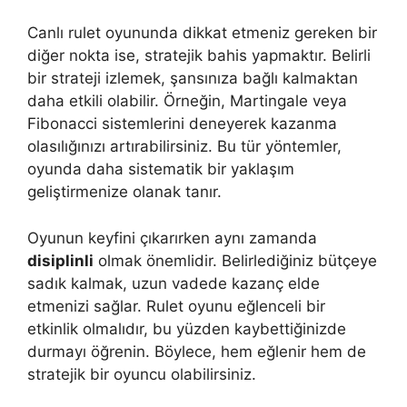
Canlı rulet oyununda dikkat etmeniz gereken bir
diğer nokta ise, stratejik bahis yapmaktır. Belirli
bir strateji izlemek, şansınıza bağlı kalmaktan
daha etkili olabilir. Örneğin, Martingale veya
Fibonacci sistemlerini deneyerek kazanma
olasılığınızı artırabilirsiniz. Bu tür yöntemler,
oyunda daha sistematik bir yaklaşım
geliştirmenize olanak tanır.
Oyunun keyfini çıkarırken aynı zamanda
disiplinli
olmak önemlidir. Belirlediğiniz bütçeye
sadık kalmak, uzun vadede kazanç elde
etmenizi sağlar. Rulet oyunu eğlenceli bir
etkinlik olmalıdır, bu yüzden kaybettiğinizde
durmayı öğrenin. Böylece, hem eğlenir hem de
stratejik bir oyuncu olabilirsiniz.