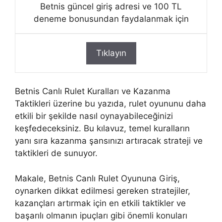
Betnis güncel giriş adresi ve 100 TL
deneme bonusundan faydalanmak için
Tıklayın
Betnis Canlı Rulet Kuralları ve Kazanma
Taktikleri üzerine bu yazıda, rulet oyununu daha
etkili bir şekilde nasıl oynayabileceğinizi
keşfedeceksiniz. Bu kılavuz, temel kuralların
yanı sıra kazanma şansınızı artıracak strateji ve
taktikleri de sunuyor.
Makale, Betnis Canlı Rulet Oyununa Giriş,
oynarken dikkat edilmesi gereken stratejiler,
kazançları artırmak için en etkili taktikler ve
başarılı olmanın ipuçları gibi önemli konuları