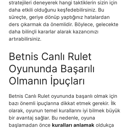
stratejileri deneyerek hangi taktiklerin sizin için
daha etkili olduğunu keşfedebilirsiniz. Bu
süreçte, geriye dönüp yaptığınız hatalardan
ders çıkarmak da önemlidir. Böylece, gelecekte
daha bilinçli kararlar alarak kazancınızı
artırabilirsiniz.
Betnis Canlı Rulet
Oyununda Başarılı
Olmanın İpuçları
Betnis Canlı Rulet oyununda başarılı olmak için
bazı önemli ipuçlarına dikkat etmek gerekir. İlk
olarak, oyunun temel kurallarını iyi bilmek büyük
bir avantaj sağlar. Bu nedenle, oyuna
başlamadan önce
kuralları anlamak
oldukça