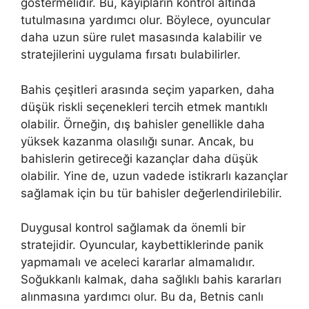
göstermelidir. Bu, kayıpların kontrol altında
tutulmasına yardımcı olur. Böylece, oyuncular
daha uzun süre rulet masasında kalabilir ve
stratejilerini uygulama fırsatı bulabilirler.
Bahis çeşitleri arasında seçim yaparken, daha
düşük riskli seçenekleri tercih etmek mantıklı
olabilir. Örneğin, dış bahisler genellikle daha
yüksek kazanma olasılığı sunar. Ancak, bu
bahislerin getireceği kazançlar daha düşük
olabilir. Yine de, uzun vadede istikrarlı kazançlar
sağlamak için bu tür bahisler değerlendirilebilir.
Duygusal kontrol sağlamak da önemli bir
stratejidir. Oyuncular, kaybettiklerinde panik
yapmamalı ve aceleci kararlar almamalıdır.
Soğukkanlı kalmak, daha sağlıklı bahis kararları
alınmasına yardımcı olur. Bu da, Betnis canlı