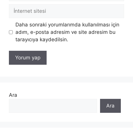
İnternet
sitesi
Daha sonraki yorumlarımda kullanılması için
adım, e-posta adresim ve site adresim bu
tarayıcıya kaydedilsin.
Ara
Ara