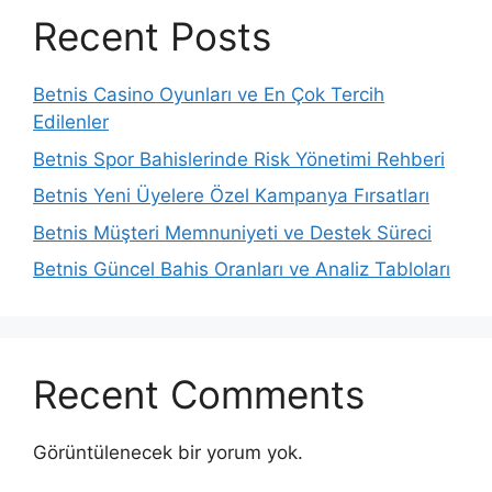
Recent Posts
Betnis Casino Oyunları ve En Çok Tercih
Edilenler
Betnis Spor Bahislerinde Risk Yönetimi Rehberi
Betnis Yeni Üyelere Özel Kampanya Fırsatları
Betnis Müşteri Memnuniyeti ve Destek Süreci
Betnis Güncel Bahis Oranları ve Analiz Tabloları
Recent Comments
Görüntülenecek bir yorum yok.