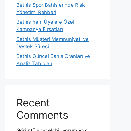
Betnis Spor Bahislerinde Risk
Yönetimi Rehberi
Betnis Yeni Üyelere Özel
Kampanya Fırsatları
Betnis Müşteri Memnuniyeti ve
Destek Süreci
Betnis Güncel Bahis Oranları ve
Analiz Tabloları
Recent
Comments
Görüntülenecek bir yorum yok.