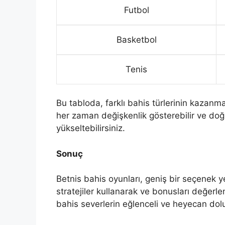
Futbol
Basketbol
Tenis
Bu tabloda, farklı bahis türlerinin kazanm
her zaman değişkenlik gösterebilir ve doğr
yükseltebilirsiniz.
Sonuç
Betnis bahis oyunları, geniş bir seçenek y
stratejiler kullanarak ve bonusları değerlen
bahis severlerin eğlenceli ve heyecan do