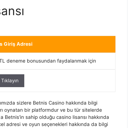
sansı
s Giriş Adresi
00 TL deneme bonusundan faydalanmak için
Tıklayın
ızda sizlere Betnis Casino hakkında bilgi
ı oynatan bir platformdur ve bu tür sitelerde
a Betnis’in sahip olduğu casino lisansı hakkında
üncel adresi ve oyun seçenekleri hakkında da bilgi