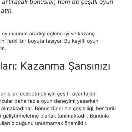
artıracak bonuslar, hem de çeşitli oyun
atın.
r oyuncunun aradığı eğlenceyi ve kazanç
ni farklı bir boyuta taşıyor. Bu keyifli oyun
in.
ları: Kazanma Şansınızı
llanıcıları cezbetmek için çeşitli avantajlar
ncular daha fazla oyun deneyimi yaşarken
lmaktadırlar. Bonus türlerinin çeşitliliği, her türlü
er geliştirmelerine olanak tanımaktadır. Bununla
oşulları olduğunu unutmamak önemlidir.