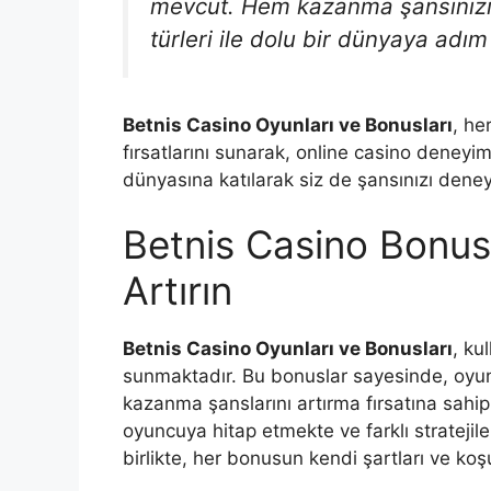
mevcut. Hem kazanma şansınızı 
türleri ile dolu bir dünyaya adım 
Betnis Casino Oyunları ve Bonusları
, he
fırsatlarını sunarak, online casino deneyimi
dünyasına katılarak siz de şansınızı deney
Betnis Casino Bonus
Artırın
Betnis Casino Oyunları ve Bonusları
, ku
sunmaktadır. Bu bonuslar sayesinde, oyu
kazanma şanslarını artırma fırsatına sahip o
oyuncuya hitap etmekte ve farklı stratejil
birlikte, her bonusun kendi şartları ve k