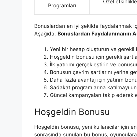
Özel etkinlikl
Programları
Bonuslardan en iyi şekilde faydalanmak iç
Aşağıda,
Bonuslardan Faydalanmanın A
Yeni bir hesap oluşturun ve gerekli b
Hoşgeldin bonusu için gerekli şartla
İlk yatırımı gerçekleştirin ve bonu
Bonusun çevrim şartlarını yerine ge
Daha fazla avantaj için yatırım bonus
Sadakat programlarına katılmayı u
Güncel kampanyaları takip ederek eks
Hoşgeldin Bonusu
Hoşgeldin bonusu, yeni kullanıcılar için en 
sonrasında sunulan bu bonus, oyunculara 