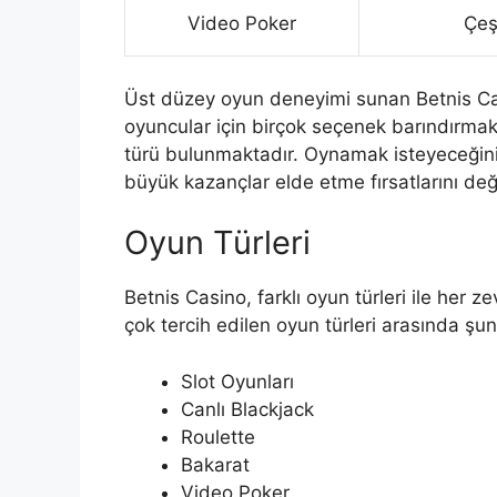
Video Poker
Çeş
Üst düzey oyun deneyimi sunan Betnis Ca
oyuncular için birçok seçenek barındırmakta
türü bulunmaktadır. Oynamak isteyeceğini
büyük kazançlar elde etme fırsatlarını değ
Oyun Türleri
Betnis Casino, farklı oyun türleri ile her 
çok tercih edilen oyun türleri arasında şunl
Slot Oyunları
Canlı Blackjack
Roulette
Bakarat
Video Poker