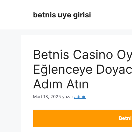
İçeriğe
atla
betnis uye girisi
Betnis Casino Oy
Eğlenceye Doyac
Adım Atın
Mart 18, 2025
yazar
admin
Betni