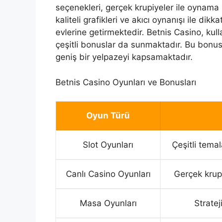
seçenekleri, gerçek krupiyeler ile oynama
kaliteli grafikleri ve akıcı oynanışı ile di
evlerine getirmektedir. Betnis Casino, kul
çeşitli bonuslar da sunmaktadır. Bu bonus
geniş bir yelpazeyi kapsamaktadır.
Betnis Casino Oyunları ve Bonusları
Oyun Türü
Slot Oyunları
Çeşitli tema
Canlı Casino Oyunları
Gerçek krup
Masa Oyunları
Stratej