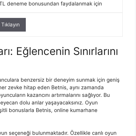
00 TL deneme bonusundan faydalanmak için
Tıklayın
ı: Eğlencenin Sınırlarını
unculara benzersiz bir deneyim sunmak için geniş
le her zevke hitap eden Betnis, aynı zamanda
uncuların kazancını artırmalarını sağlıyor. Bu
eyecan dolu anlar yaşayacaksınız. Oyun
şitli bonuslarla Betnis, online kumarhane
yun seçeneği bulunmaktadır. Özellikle canlı oyun