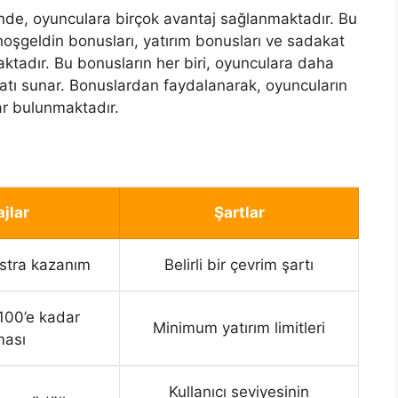
nde, oyunculara birçok avantaj sağlanmaktadır. Bu
hoşgeldin bonusları, yatırım bonusları ve sadakat
maktadır. Bu bonusların her biri, oyunculara daha
satı sunar. Bonuslardan faydalanarak, oyuncuların
ar bulunmaktadır.
jlar
Şartlar
kstra kazanım
Belirli bir çevrim şartı
%100’e kadar
Minimum yatırım limitleri
lması
Kullanıcı seviyesinin