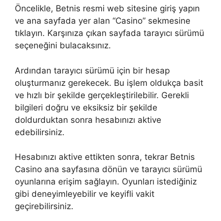
Öncelikle, Betnis resmi web sitesine giriş yapın
ve ana sayfada yer alan “Casino” sekmesine
tıklayın. Karşınıza çıkan sayfada tarayıcı sürümü
seçeneğini bulacaksınız.
Ardından tarayıcı sürümü için bir hesap
oluşturmanız gerekecek. Bu işlem oldukça basit
ve hızlı bir şekilde gerçekleştirilebilir. Gerekli
bilgileri doğru ve eksiksiz bir şekilde
doldurduktan sonra hesabınızı aktive
edebilirsiniz.
Hesabınızı aktive ettikten sonra, tekrar Betnis
Casino ana sayfasına dönün ve tarayıcı sürümü
oyunlarına erişim sağlayın. Oyunları istediğiniz
gibi deneyimleyebilir ve keyifli vakit
geçirebilirsiniz.