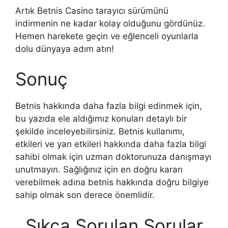
Artık Betnis Casino tarayıcı sürümünü
indirmenin ne kadar kolay olduğunu gördünüz.
Hemen harekete geçin ve eğlenceli oyunlarla
dolu dünyaya adım atın!
Sonuç
Betnis hakkında daha fazla bilgi edinmek için,
bu yazıda ele aldığımız konuları detaylı bir
şekilde inceleyebilirsiniz. Betnis kullanımı,
etkileri ve yan etkileri hakkında daha fazla bilgi
sahibi olmak için uzman doktorunuza danışmayı
unutmayın. Sağlığınız için en doğru kararı
verebilmek adına betnis hakkında doğru bilgiye
sahip olmak son derece önemlidir.
Sıkça Sorulan Sorular