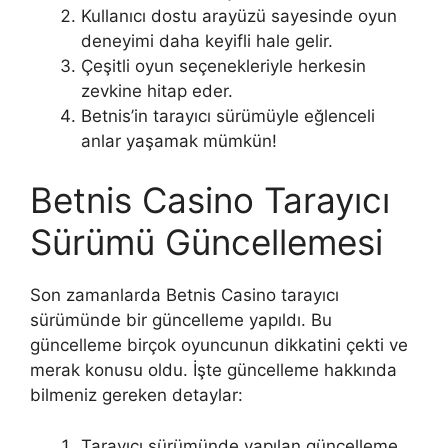
Kullanıcı dostu arayüzü sayesinde oyun
deneyimi daha keyifli hale gelir.
Çeşitli oyun seçenekleriyle herkesin
zevkine hitap eder.
Betnis’in tarayıcı sürümüyle eğlenceli
anlar yaşamak mümkün!
Betnis Casino Tarayıcı
Sürümü Güncellemesi
Son zamanlarda Betnis Casino tarayıcı
sürümünde bir güncelleme yapıldı. Bu
güncelleme birçok oyuncunun dikkatini çekti ve
merak konusu oldu. İşte güncelleme hakkında
bilmeniz gereken detaylar:
Tarayıcı sürümünde yapılan güncelleme