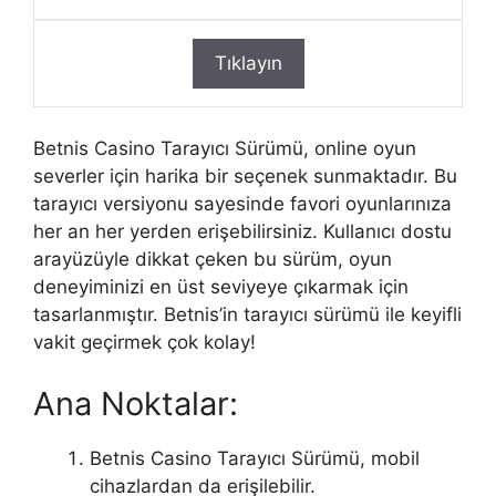
Tıklayın
Betnis Casino Tarayıcı Sürümü, online oyun
severler için harika bir seçenek sunmaktadır. Bu
tarayıcı versiyonu sayesinde favori oyunlarınıza
her an her yerden erişebilirsiniz. Kullanıcı dostu
arayüzüyle dikkat çeken bu sürüm, oyun
deneyiminizi en üst seviyeye çıkarmak için
tasarlanmıştır. Betnis’in tarayıcı sürümü ile keyifli
vakit geçirmek çok kolay!
Ana Noktalar:
Betnis Casino Tarayıcı Sürümü, mobil
cihazlardan da erişilebilir.