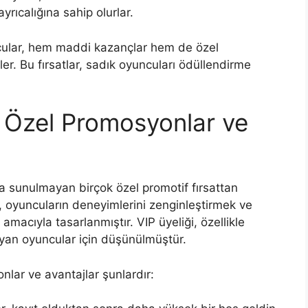
yrıcalığına sahip olurlar.
cular, hem maddi kazançlar hem de özel
ler. Bu fırsatlar, sadık oyuncuları ödüllendirme
n Özel Promosyonlar ve
ra sunulmayan birçok özel promotif fırsattan
, oyuncuların deneyimlerini zenginleştirmek ve
macıyla tasarlanmıştır. VIP üyeliği, özellikle
yan oyuncular için düşünülmüştür.
nlar ve avantajlar şunlardır: