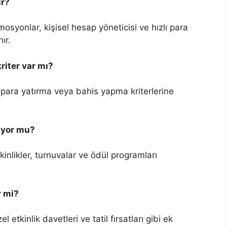
ır?
mosyonlar, kişisel hesap yöneticisi ve hızlı para
ır.
kriter var mı?
ar para yatırma veya bahis yapma kriterlerine
niyor mu?
kinlikler, turnuvalar ve ödül programları
r mi?
l etkinlik davetleri ve tatil fırsatları gibi ek