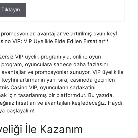
Tıklayın
 promosyonlar, avantajlar ve artırılmış oyun keyfi
asino VIP: VIP Üyelikle Elde Edilen Fırsatlar**
ersiz VIP üyelik programıyla, online oyun
l program, oyunculara sadece daha fazlasını
 avantajlar ve promosyonlar sunuyor. VIP üyelik ile
n keyfini artırmanın yanı sıra, casinoda geçirilen
tnis Casino VIP, oyuncuların sadakatini
k için tasarlanmış bir platformdur. Bu yazıda,
eğiniz fırsatları ve avantajları keşfedeceğiz. Haydi,
aya başlayalım!
eliği İle Kazanım