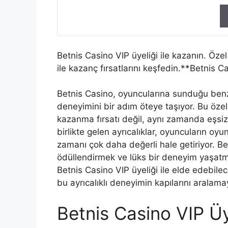
Betnis Casino VIP üyeliği ile kazanın. Özel
ile kazanç fırsatlarını keşfedin.**Betnis C
Betnis Casino, oyuncularına sunduğu benz
deneyimini bir adım öteye taşıyor. Bu öze
kazanma fırsatı değil, aynı zamanda eşsiz
birlikte gelen ayrıcalıklar, oyuncuların oyu
zamanı çok daha değerli hale getiriyor. Be
ödüllendirmek ve lüks bir deneyim yaşatma
Betnis Casino VIP üyeliği ile elde edebilec
bu ayrıcalıklı deneyimin kapılarını aralam
Betnis Casino VIP Üy