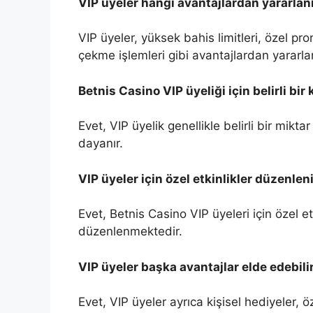
VIP üyeler hangi avantajlardan yararlan
VIP üyeler, yüksek bahis limitleri, özel pro
çekme işlemleri gibi avantajlardan yararlan
Betnis Casino VIP üyeliği için belirli bir 
Evet, VIP üyelik genellikle belirli bir mikt
dayanır.
VIP üyeler için özel etkinlikler düzenle
Evet, Betnis Casino VIP üyeleri için özel et
düzenlenmektedir.
VIP üyeler başka avantajlar elde edebili
Evet, VIP üyeler ayrıca kişisel hediyeler, öze