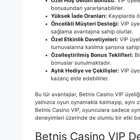
Özel Hoş Geldin Bonusu:
VIP üyele
bonusundan yararlanabilirler.
Yüksek İade Oranları:
Kayıplarda öz
Öncelikli Müşteri Desteği:
VIP üyel
sağlama avantajına sahip olurlar.
Özel Etkinlik Davetiyeleri:
VIP üyel
turnuvalarına katılma şansına sahipt
Özelleştirilmiş Bonus Teklifleri:
Bi
bonuslar sunulmaktadır.
Aylık Hediye ve Çekilişler:
VIP üyel
kazanç elde edebilirler.
Bu tür avantajlar, Betnis Casino VIP üyeliğ
yalnızca oyun oynamakla kalmayıp, aynı za
Betnis Casino VIP, oyunculara sadece oyna
deneyimleri üzerinde de olumlu bir etki 
Betnis Casino VIP De