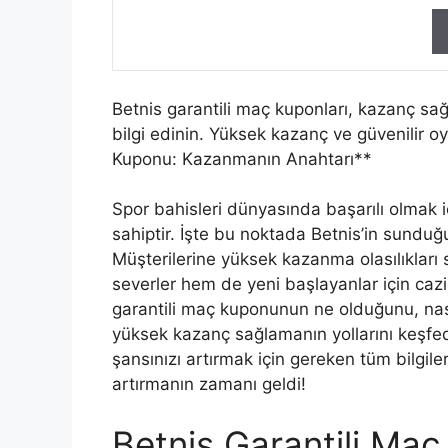
Betnis garantili maç kuponları, kazanç sa
bilgi edinin. Yüksek kazanç ve güvenilir oy
Kuponu: Kazanmanın Anahtarı**
Spor bahisleri dünyasında başarılı olmak 
sahiptir. İşte bu noktada Betnis’in sunduğ
Müşterilerine yüksek kazanma olasılıkları
severler hem de yeni başlayanlar için cazi
garantili maç kuponunun ne olduğunu, nası
yüksek kazanç sağlamanın yollarını keşfe
şansınızı artırmak için gereken tüm bilgileri
artırmanın zamanı geldi!
Betnis Garantili Ma