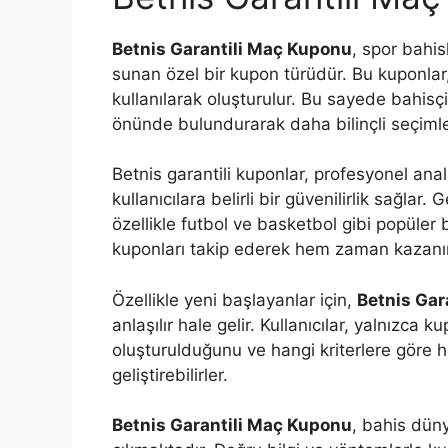
Betnis Garantili Maç Kuponu
, spor bahi
sunan özel bir kupon türüdür. Bu kuponlar, 
kullanılarak oluşturulur. Bu sayede bahisçi
önünde bulundurarak daha bilinçli seçimler
Betnis garantili kuponlar, profesyonel anali
kullanıcılara belirli bir güvenilirlik sağlar.
özellikle futbol ve basketbol gibi popüler 
kuponları takip ederek hem zaman kazan
Özellikle yeni başlayanlar için,
Betnis Gar
anlaşılır hale gelir. Kullanıcılar, yalnızca
oluşturulduğunu ve hangi kriterlere göre ha
geliştirebilirler.
Betnis Garantili Maç Kuponu
, bahis dün