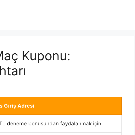
 Maç Kuponu:
tarı
s Giriş Adresi
00 TL deneme bonusundan faydalanmak için