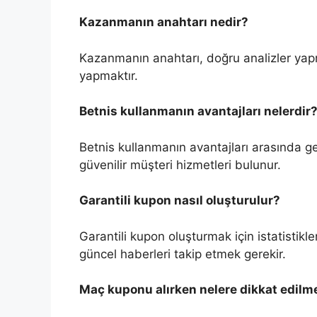
Kazanmanın anahtarı nedir?
Kazanmanın anahtarı, doğru analizler yapma
yapmaktır.
Betnis kullanmanın avantajları nelerdir
Betnis kullanmanın avantajları arasında gen
güvenilir müşteri hizmetleri bulunur.
Garantili kupon nasıl oluşturulur?
Garantili kupon oluşturmak için istatistik
güncel haberleri takip etmek gerekir.
Maç kuponu alırken nelere dikkat edilme