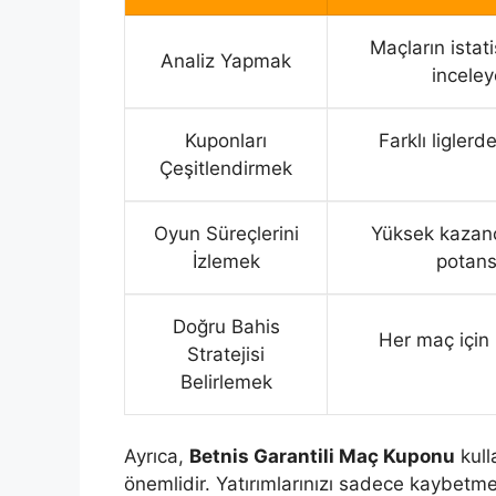
Maçların istati
Analiz Yapmak
inceley
Kuponları
Farklı ligler
Çeşitlendirmek
Oyun Süreçlerini
Yüksek kazanç 
İzlemek
potansi
Doğru Bahis
Her maç için 
Stratejisi
Belirlemek
Ayrıca,
Betnis Garantili Maç Kuponu
kull
önemlidir. Yatırımlarınızı sadece kaybetm