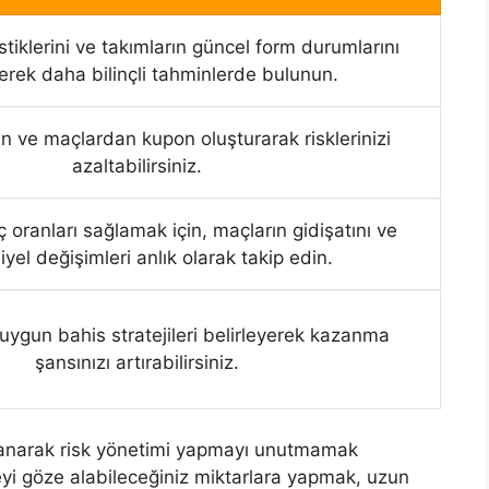
stiklerini ve takımların güncel form durumlarını
erek daha bilinçli tahminlerde bulunun.
den ve maçlardan kupon oluşturarak risklerinizi
azaltabilirsiniz.
oranları sağlamak için, maçların gidişatını ve
yel değişimleri anlık olarak takip edin.
uygun bahis stratejileri belirleyerek kazanma
şansınızı artırabilirsiniz.
anarak risk yönetimi yapmayı unutmamak
eyi göze alabileceğiniz miktarlara yapmak, uzun