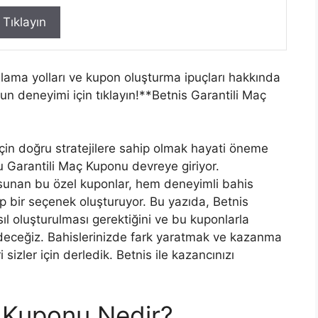
Tıklayın
ğlama yolları ve kupon oluşturma ipuçları hakkında
un deneyimi için tıklayın!**Betnis Garantili Maç
için doğru stratejilere sahip olmak hayati öneme
u Garantili Maç Kuponu devreye giriyor.
 sunan bu özel kuponlar, hem deneyimli bahis
p bir seçenek oluşturuyor. Bu yazıda, Betnis
l oluşturulması gerektiğini ve bu kuponlarla
deceğiz. Bahislerinizde fark yaratmak ve kazanma
 sizler için derledik. Betnis ile kazancınızı
ç Kuponu Nedir?