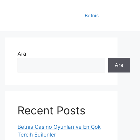
Betnis
Ara
Ara
Recent Posts
Betnis Casino Oyunları ve En Çok
Tercih Edilenler