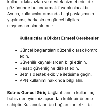
kullanıcı kılavuzları ve destek hizmetlerini de
göz önünde bulundurmak faydalı olacaktır.
Ayrıca, kullanıcılar arasında bilgi paylaşımının
yapılması, herkesin en güncel bilgilere
ulaşmasına olanak tanır.
Kullanıcıların Dikkat Etmesi Gerekenler
Güncel bağlantıları düzenli olarak kontrol
edin.
Güvenilir kaynaklardan bilgi edinin.
Hesap güvenliğine dikkat edin.
Betnis destek ekibiyle iletişime geçin.
VPN kullanımı hakkında bilgi alın.
Betnis Güncel Giriş
bağlantılarının kullanımı,
bahis deneyiminiz açısından kritik bir öneme
sahiptir. Kullanıcıların bu bağlantıları etkili bir