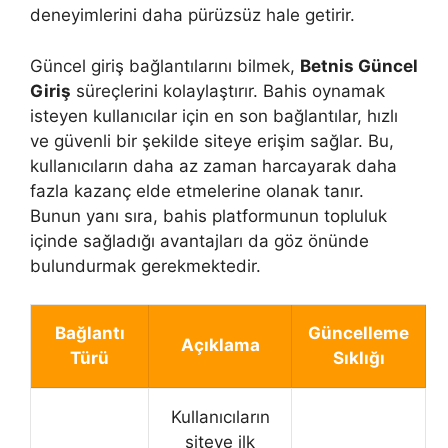
deneyimlerini daha pürüzsüz hale getirir.
Güncel giriş bağlantılarını bilmek,
Betnis Güncel
Giriş
süreçlerini kolaylaştırır. Bahis oynamak
isteyen kullanıcılar için en son bağlantılar, hızlı
ve güvenli bir şekilde siteye erişim sağlar. Bu,
kullanıcıların daha az zaman harcayarak daha
fazla kazanç elde etmelerine olanak tanır.
Bunun yanı sıra, bahis platformunun topluluk
içinde sağladığı avantajları da göz önünde
bulundurmak gerekmektedir.
Bağlantı
Güncelleme
Açıklama
Türü
Sıklığı
Kullanıcıların
siteye ilk