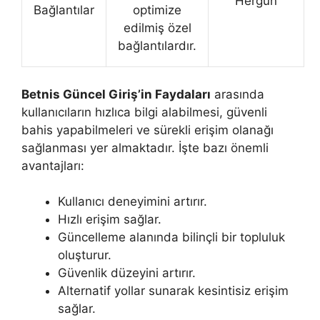
Hergün
Bağlantılar
optimize
edilmiş özel
bağlantılardır.
Betnis Güncel Giriş’in Faydaları
arasında
kullanıcıların hızlıca bilgi alabilmesi, güvenli
bahis yapabilmeleri ve sürekli erişim olanağı
sağlanması yer almaktadır. İşte bazı önemli
avantajları:
Kullanıcı deneyimini artırır.
Hızlı erişim sağlar.
Güncelleme alanında bilinçli bir topluluk
oluşturur.
Güvenlik düzeyini artırır.
Alternatif yollar sunarak kesintisiz erişim
sağlar.