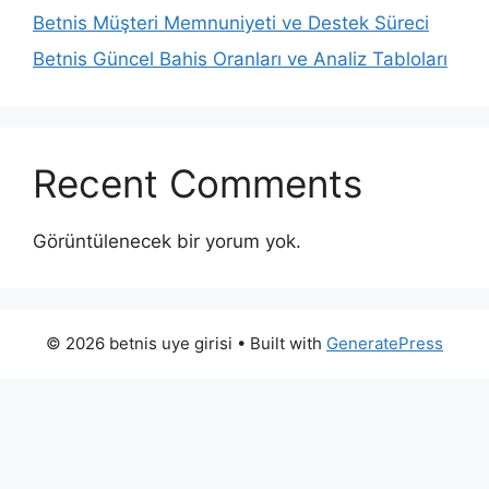
Betnis Müşteri Memnuniyeti ve Destek Süreci
Betnis Güncel Bahis Oranları ve Analiz Tabloları
Recent Comments
Görüntülenecek bir yorum yok.
© 2026 betnis uye girisi
• Built with
GeneratePress