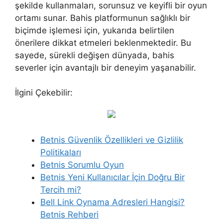
şekilde kullanmaları, sorunsuz ve keyifli bir oyun
ortamı sunar. Bahis platformunun sağlıklı bir
biçimde işlemesi için, yukarıda belirtilen
önerilere dikkat etmeleri beklenmektedir. Bu
sayede, sürekli değişen dünyada, bahis
severler için avantajlı bir deneyim yaşanabilir.
İlgini Çekebilir:
Betnis Güvenlik Özellikleri ve Gizlilik
Politikaları
Betnis Sorumlu Oyun
Betnis Yeni Kullanıcılar İçin Doğru Bir
Tercih mi?
Bell Link Oynama Adresleri Hangisi?
Betnis Rehberi