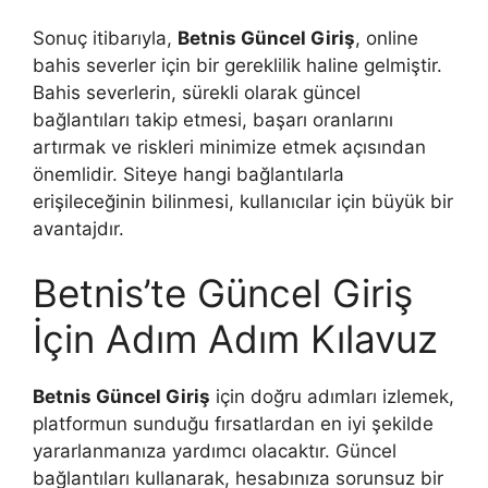
Sonuç itibarıyla,
Betnis Güncel Giriş
, online
bahis severler için bir gereklilik haline gelmiştir.
Bahis severlerin, sürekli olarak güncel
bağlantıları takip etmesi, başarı oranlarını
artırmak ve riskleri minimize etmek açısından
önemlidir. Siteye hangi bağlantılarla
erişileceğinin bilinmesi, kullanıcılar için büyük bir
avantajdır.
Betnis’te Güncel Giriş
İçin Adım Adım Kılavuz
Betnis Güncel Giriş
için doğru adımları izlemek,
platformun sunduğu fırsatlardan en iyi şekilde
yararlanmanıza yardımcı olacaktır. Güncel
bağlantıları kullanarak, hesabınıza sorunsuz bir