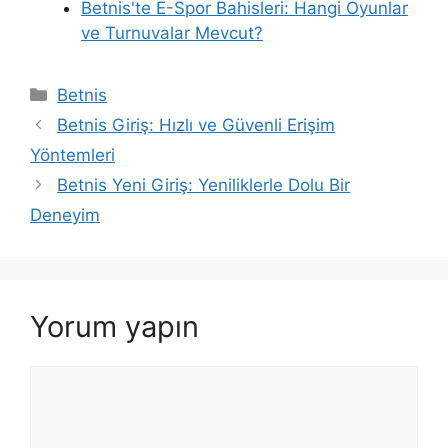
Betnis'te E-Spor Bahisleri: Hangi Oyunlar
ve Turnuvalar Mevcut?
Kategoriler
Betnis
Betnis Giriş: Hızlı ve Güvenli Erişim
Yöntemleri
Betnis Yeni Giriş: Yeniliklerle Dolu Bir
Deneyim
Yorum yapın
Yorum