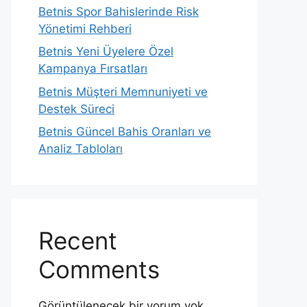
Betnis Spor Bahislerinde Risk
Yönetimi Rehberi
Betnis Yeni Üyelere Özel
Kampanya Fırsatları
Betnis Müşteri Memnuniyeti ve
Destek Süreci
Betnis Güncel Bahis Oranları ve
Analiz Tabloları
Recent
Comments
Görüntülenecek bir yorum yok.