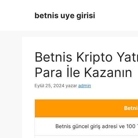
İçeriğe
atla
betnis uye girisi
Betnis Kripto Yatı
Para İle Kazanın
Eylül 25, 2024
yazar
admin
Betni
Betnis güncel giriş adresi ve 1