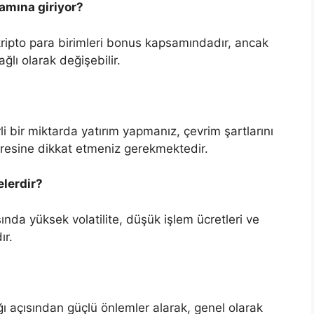
amına giriyor?
kripto para birimleri bonus kapsamındadır, ancak
ı olarak değişebilir.
i bir miktarda yatırım yapmanız, çevrim şartlarını
üresine dikkat etmeniz gerekmektedir.
elerdir?
sında yüksek volatilite, düşük işlem ücretleri ve
ır.
lığı açısından güçlü önlemler alarak, genel olarak