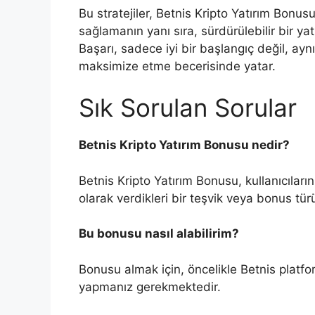
Bu stratejiler, Betnis Kripto Yatırım Bonus
sağlamanın yanı sıra, sürdürülebilir bir yat
Başarı, sadece iyi bir başlangıç değil, ay
maksimize etme becerisinde yatar.
Sık Sorulan Sorular
Betnis Kripto Yatırım Bonusu nedir?
Betnis Kripto Yatırım Bonusu, kullanıcıların 
olarak verdikleri bir teşvik veya bonus tür
Bu bonusu nasıl alabilirim?
Bonusu almak için, öncelikle Betnis platfor
yapmanız gerekmektedir.