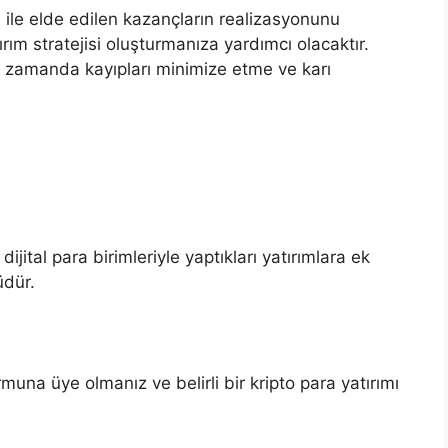
u ile elde edilen kazançların realizasyonunu
ırım stratejisi oluşturmanıza yardımcı olacaktır.
nı zamanda kayıpları minimize etme ve karı
dijital para birimleriyle yaptıkları yatırımlara ek
üdür.
muna üye olmanız ve belirli bir kripto para yatırımı