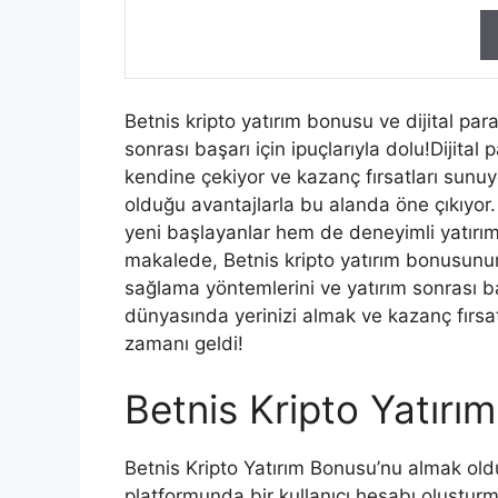
Betnis kripto yatırım bonusu ve dijital para
sonrası başarı için ipuçlarıyla dolu!Dijita
kendine çekiyor ve kazanç fırsatları sunuy
olduğu avantajlarla bu alanda öne çıkıyor
yeni başlayanlar hem de deneyimli yatırım
makalede, Betnis kripto yatırım bonusunun n
sağlama yöntemlerini ve yatırım sonrası baş
dünyasında yerinizi almak ve kazanç fırsa
zamanı geldi!
Betnis Kripto Yatırım
Betnis Kripto Yatırım Bonusu’nu almak olduk
platformunda bir kullanıcı hesabı oluşturma