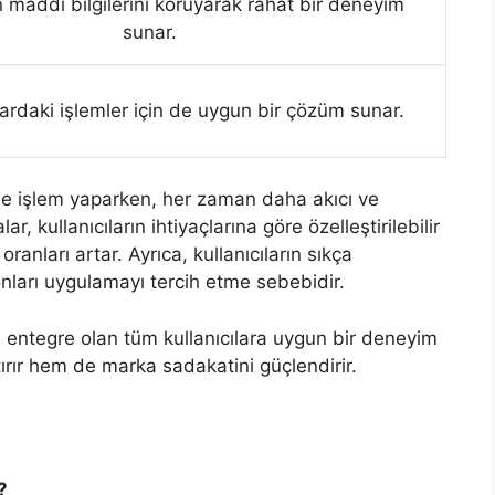
ın maddi bilgilerini koruyarak rahat bir deneyim
sunar.
ardaki işlemler için de uygun bir çözüm sunar.
le işlem yaparken, her zaman daha akıcı ve
 kullanıcıların ihtiyaçlarına göre özelleştirilebilir
nları artar. Ayrıca, kullanıcıların sıkça
onları uygulamayı tercih etme sebebidir.
e entegre olan tüm kullanıcılara uygun bir deneyim
rır hem de marka sadakatini güçlendirir.
?