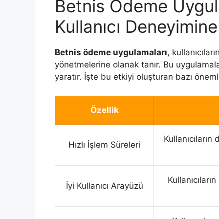
Betnis Ödeme Uygul
Kullanıcı Deneyimine 
Betnis ödeme uygulamaları
, kullanıcılar
yönetmelerine olanak tanır. Bu uygulamalar
yaratır. İşte bu etkiyi oluşturan bazı öneml
Özellik
Kullanıcıları
Hızlı İşlem Süreleri
Kullanıcıları
İyi Kullanıcı Arayüzü