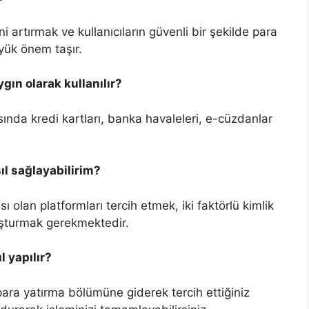
i artırmak ve kullanıcıların güvenli bir şekilde para
yük önem taşır.
gın olarak kullanılır?
ında kredi kartları, banka havaleleri, e-cüzdanlar
ıl sağlayabilirim?
ı olan platformları tercih etmek, iki faktörlü kimlik
uşturmak gerekmektedir.
l yapılır?
para yatırma bölümüne giderek tercih ettiğiniz