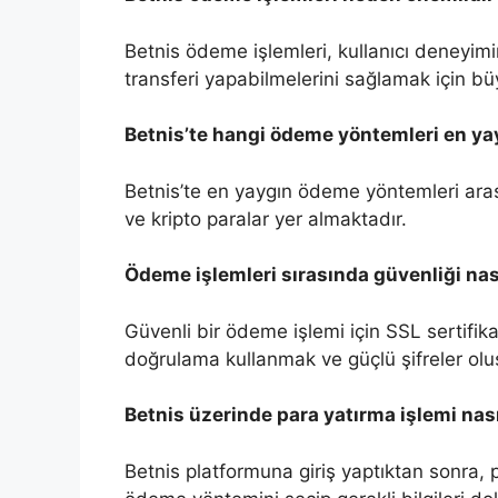
Betnis ödeme işlemleri, kullanıcı deneyimin
transferi yapabilmelerini sağlamak için bü
Betnis’te hangi ödeme yöntemleri en yay
Betnis’te en yaygın ödeme yöntemleri aras
ve kripto paralar yer almaktadır.
Ödeme işlemleri sırasında güvenliği nas
Güvenli bir ödeme işlemi için SSL sertifikas
doğrulama kullanmak ve güçlü şifreler ol
Betnis üzerinde para yatırma işlemi nası
Betnis platformuna giriş yaptıktan sonra, 