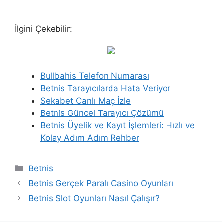
İlgini Çekebilir:
Bullbahis Telefon Numarası
Betnis Tarayıcılarda Hata Veriyor
Sekabet Canlı Maç İzle
Betnis Güncel Tarayıcı Çözümü
Betnis Üyelik ve Kayıt İşlemleri: Hızlı ve
Kolay Adım Adım Rehber
Kategoriler
Betnis
Betnis Gerçek Paralı Casino Oyunları
Betnis Slot Oyunları Nasıl Çalışır?