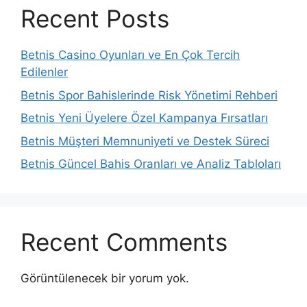
Recent Posts
Betnis Casino Oyunları ve En Çok Tercih
Edilenler
Betnis Spor Bahislerinde Risk Yönetimi Rehberi
Betnis Yeni Üyelere Özel Kampanya Fırsatları
Betnis Müşteri Memnuniyeti ve Destek Süreci
Betnis Güncel Bahis Oranları ve Analiz Tabloları
Recent Comments
Görüntülenecek bir yorum yok.