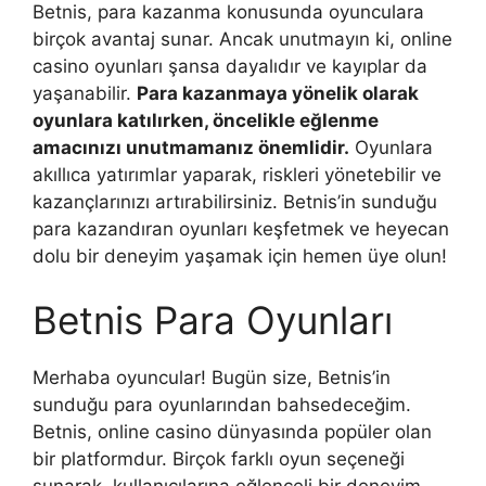
Betnis, para kazanma konusunda oyunculara
birçok avantaj sunar. Ancak unutmayın ki, online
casino oyunları şansa dayalıdır ve kayıplar da
yaşanabilir.
Para kazanmaya yönelik olarak
oyunlara katılırken, öncelikle eğlenme
amacınızı unutmamanız önemlidir.
Oyunlara
akıllıca yatırımlar yaparak, riskleri yönetebilir ve
kazançlarınızı artırabilirsiniz. Betnis’in sunduğu
para kazandıran oyunları keşfetmek ve heyecan
dolu bir deneyim yaşamak için hemen üye olun!
Betnis Para Oyunları
Merhaba oyuncular! Bugün size, Betnis’in
sunduğu para oyunlarından bahsedeceğim.
Betnis, online casino dünyasında popüler olan
bir platformdur. Birçok farklı oyun seçeneği