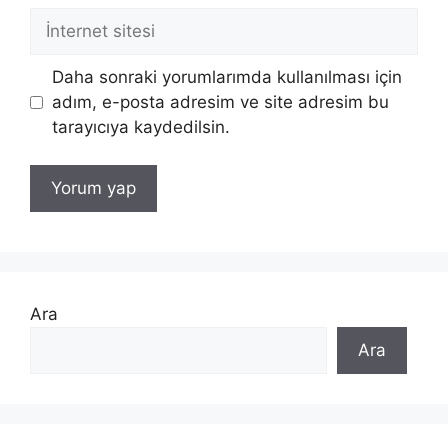
İnternet
sitesi
Daha sonraki yorumlarımda kullanılması için
adım, e-posta adresim ve site adresim bu
tarayıcıya kaydedilsin.
Ara
Ara