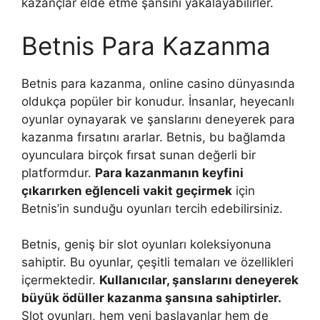
kazançlar elde etme şansını yakalayabilirler.
Betnis Para Kazanma
Betnis para kazanma, online casino dünyasında
oldukça popüler bir konudur. İnsanlar, heyecanlı
oyunlar oynayarak ve şanslarını deneyerek para
kazanma fırsatını ararlar. Betnis, bu bağlamda
oyunculara birçok fırsat sunan değerli bir
platformdur.
Para kazanmanın keyfini
çıkarırken eğlenceli vakit geçirmek
için
Betnis’in sunduğu oyunları tercih edebilirsiniz.
Betnis, geniş bir slot oyunları koleksiyonuna
sahiptir. Bu oyunlar, çeşitli temaları ve özellikleri
içermektedir.
Kullanıcılar, şanslarını deneyerek
büyük ödüller kazanma şansına sahiptirler.
Slot oyunları, hem yeni başlayanlar hem de