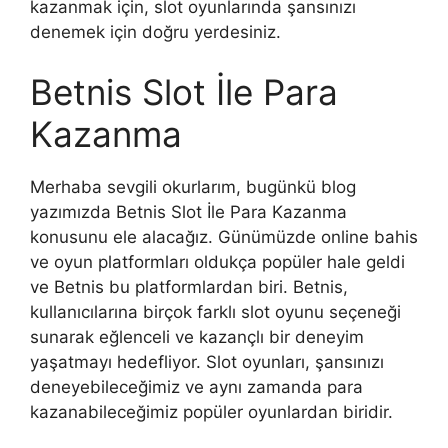
kazanmak için, slot oyunlarında şansınızı
denemek için doğru yerdesiniz.
Betnis Slot İle Para
Kazanma
Merhaba sevgili okurlarım, bugünkü blog
yazımızda Betnis Slot İle Para Kazanma
konusunu ele alacağız. Günümüzde online bahis
ve oyun platformları oldukça popüler hale geldi
ve Betnis bu platformlardan biri. Betnis,
kullanıcılarına birçok farklı slot oyunu seçeneği
sunarak eğlenceli ve kazançlı bir deneyim
yaşatmayı hedefliyor. Slot oyunları, şansınızı
deneyebileceğimiz ve aynı zamanda para
kazanabileceğimiz popüler oyunlardan biridir.