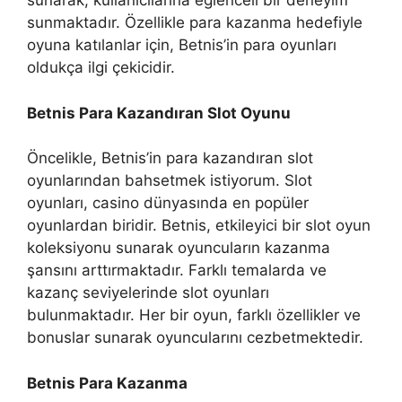
sunarak, kullanıcılarına eğlenceli bir deneyim
sunmaktadır. Özellikle para kazanma hedefiyle
oyuna katılanlar için, Betnis’in para oyunları
oldukça ilgi çekicidir.
Betnis Para Kazandıran Slot Oyunu
Öncelikle, Betnis’in para kazandıran slot
oyunlarından bahsetmek istiyorum. Slot
oyunları, casino dünyasında en popüler
oyunlardan biridir. Betnis, etkileyici bir slot oyun
koleksiyonu sunarak oyuncuların kazanma
şansını arttırmaktadır. Farklı temalarda ve
kazanç seviyelerinde slot oyunları
bulunmaktadır. Her bir oyun, farklı özellikler ve
bonuslar sunarak oyuncularını cezbetmektedir.
Betnis Para Kazanma