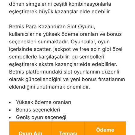
dönen simgelerini çeşitli kombinasyonlarla
eşleştirerek büyük kazançlar elde edebilir.
Betnis Para Kazandıran Slot Oyunu,
kullanıcılarına yüksek ödeme oranları ve bonus
seçenekleri sunmaktadır. Oyuncular, oyun
içerisinde scatter, jackpot ve free spin gibi özel
sembollerle karşılaşabilir, bu sembolleri
eşleştirerek ekstra kazançlar elde edebilirler.
Betnis platformundaki slot oyunlarının düzenli
olarak güncellendiğini ve yeni bonus fırsatlarının
eklendiğini unutmamak önemlidir.
Yüksek ödeme oranları
Bonus seçenekleri
Geniş oyun seçeneği
Ödeme
Oyun Adı
Teması