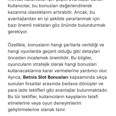
Kullanıcılar, bu bonusları değerlendirerek
kazanma olasılıklarını artırabilir. Ancak, bu
avantajlardan en iyi şekilde yararlanmak için
bazı önemli noktaları göz önünde bulundurmak
gerekiyor.
Özellikle, bonusların hangi şartlarla verildiği ve
hangi oyunlarda geçerli olduğu gibi detayları
önceden incelemek önemlidir. Bu bilgiler,
oyuncuların stratejik olarak hangi bonusları
kullanacaklarına karar vermelerine yardımcı olur.
Ayrıca,
Betnis Slot Bonusları
kapsamında sıkça
sunulan fırsatlar arasında bedava dönüşler ve
para iade teklifleri gibi avantajlar bulunmaktadır.
Bu tür teklifler, kullanıcıların kayıplarını telafi
etmelerine veya oyun deneyimlerini
geliştirmelerine olanak tanır.