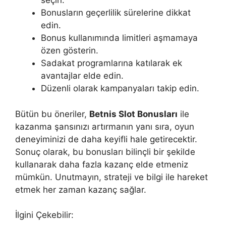
seçin.
Bonusların geçerlilik sürelerine dikkat
edin.
Bonus kullanımında limitleri aşmamaya
özen gösterin.
Sadakat programlarına katılarak ek
avantajlar elde edin.
Düzenli olarak kampanyaları takip edin.
Bütün bu öneriler,
Betnis Slot Bonusları
ile
kazanma şansınızı artırmanın yanı sıra, oyun
deneyiminizi de daha keyifli hale getirecektir.
Sonuç olarak, bu bonusları bilinçli bir şekilde
kullanarak daha fazla kazanç elde etmeniz
mümkün. Unutmayın, strateji ve bilgi ile hareket
etmek her zaman kazanç sağlar.
İlgini Çekebilir: