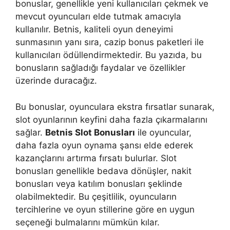
bonuslar, genellikle yeni kullanıcıları çekmek ve
mevcut oyuncuları elde tutmak amacıyla
kullanılır. Betnis, kaliteli oyun deneyimi
sunmasının yanı sıra, cazip bonus paketleri ile
kullanıcıları ödüllendirmektedir. Bu yazıda, bu
bonusların sağladığı faydalar ve özellikler
üzerinde duracağız.
Bu bonuslar, oyunculara ekstra fırsatlar sunarak,
slot oyunlarının keyfini daha fazla çıkarmalarını
sağlar.
Betnis Slot Bonusları
ile oyuncular,
daha fazla oyun oynama şansı elde ederek
kazançlarını artırma fırsatı bulurlar. Slot
bonusları genellikle bedava dönüşler, nakit
bonusları veya katılım bonusları şeklinde
olabilmektedir. Bu çeşitlilik, oyuncuların
tercihlerine ve oyun stillerine göre en uygun
seçeneği bulmalarını mümkün kılar.