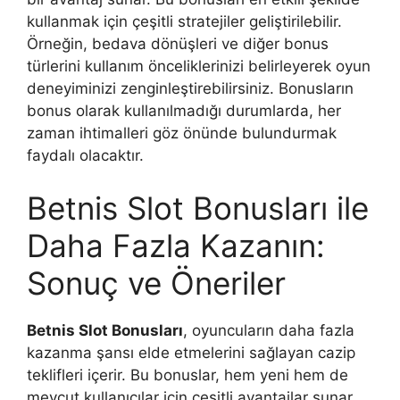
kullanmak için çeşitli stratejiler geliştirilebilir.
Örneğin, bedava dönüşleri ve diğer bonus
türlerini kullanım önceliklerinizi belirleyerek oyun
deneyiminizi zenginleştirebilirsiniz. Bonusların
bonus olarak kullanılmadığı durumlarda, her
zaman ihtimalleri göz önünde bulundurmak
faydalı olacaktır.
Betnis Slot Bonusları ile
Daha Fazla Kazanın:
Sonuç ve Öneriler
Betnis Slot Bonusları
, oyuncuların daha fazla
kazanma şansı elde etmelerini sağlayan cazip
teklifleri içerir. Bu bonuslar, hem yeni hem de
mevcut kullanıcılar için çeşitli avantajlar sunar.