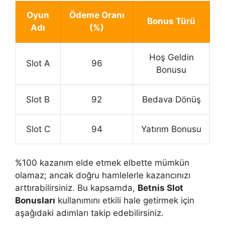
Oyun
Ödeme Oranı
Bonus Türü
Adı
(%)
Hoş Geldin
Slot A
96
Bonusu
Slot B
92
Bedava Dönüş
Slot C
94
Yatırım Bonusu
%100 kazanım elde etmek elbette mümkün
olamaz; ancak doğru hamlelerle kazancınızı
arttırabilirsiniz. Bu kapsamda,
Betnis Slot
Bonusları
kullanımını etkili hale getirmek için
aşağıdaki adımları takip edebilirsiniz.