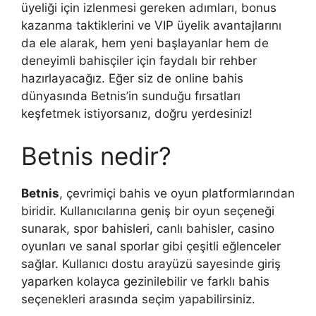
üyeliği için izlenmesi gereken adımları, bonus
kazanma taktiklerini ve VIP üyelik avantajlarını
da ele alarak, hem yeni başlayanlar hem de
deneyimli bahisçiler için faydalı bir rehber
hazırlayacağız. Eğer siz de online bahis
dünyasında Betnis’in sunduğu fırsatları
keşfetmek istiyorsanız, doğru yerdesiniz!
Betnis nedir?
Betnis
, çevrimiçi bahis ve oyun platformlarından
biridir. Kullanıcılarına geniş bir oyun seçeneği
sunarak, spor bahisleri, canlı bahisler, casino
oyunları ve sanal sporlar gibi çeşitli eğlenceler
sağlar. Kullanıcı dostu arayüzü sayesinde giriş
yaparken kolayca gezinilebilir ve farklı bahis
seçenekleri arasında seçim yapabilirsiniz.