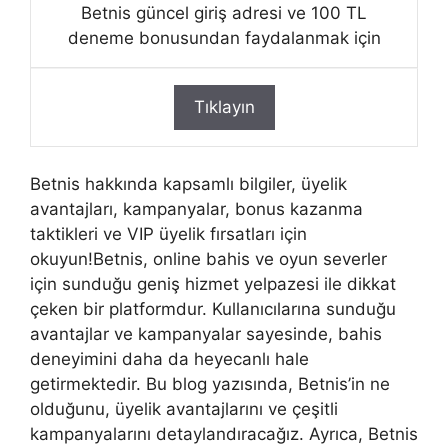
Betnis güncel giriş adresi ve 100 TL
deneme bonusundan faydalanmak için
Tıklayın
Betnis hakkında kapsamlı bilgiler, üyelik
avantajları, kampanyalar, bonus kazanma
taktikleri ve VIP üyelik fırsatları için
okuyun!Betnis, online bahis ve oyun severler
için sunduğu geniş hizmet yelpazesi ile dikkat
çeken bir platformdur. Kullanıcılarına sunduğu
avantajlar ve kampanyalar sayesinde, bahis
deneyimini daha da heyecanlı hale
getirmektedir. Bu blog yazısında, Betnis’in ne
olduğunu, üyelik avantajlarını ve çeşitli
kampanyalarını detaylandıracağız. Ayrıca, Betnis