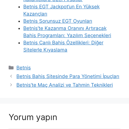
Betnis EGT Jackpot’un En Yüksek
Kazançları
Betnis Sorunsuz EGT Oyunları
Betnis’te Kazanma Oranını Artıracak
Bahis Programları: Yazılım Seçenekleri
Betnis Canlı Bahis Özellikleri: Diğer
Sitelerle Kıyaslama
Kategoriler
Betnis
Betnis Bahis Sitesinde Para Yönetimi İpuçları
Betnis’te Maç Analizi ve Tahmin Teknikleri
Yorum yapın