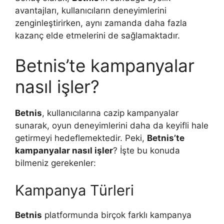
avantajları, kullanıcıların deneyimlerini
zenginleştirirken, aynı zamanda daha fazla
kazanç elde etmelerini de sağlamaktadır.
Betnis’te kampanyalar
nasıl işler?
Betnis
, kullanıcılarına cazip kampanyalar
sunarak, oyun deneyimlerini daha da keyifli hale
getirmeyi hedeflemektedir. Peki,
Betnis’te
kampanyalar nasıl işler
? İşte bu konuda
bilmeniz gerekenler:
Kampanya Türleri
Betnis
platformunda birçok farklı kampanya