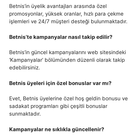
Betnis’in üyelik avantajları arasında özel
promosyonlar, yüksek oranlar, hızlı para çekme
işlemleri ve 24/7 müşteri desteği bulunmaktadır.
Betnis’te kampanyalar nasıl takip edilir?
Betnis’in güncel kampanyalarını web sitesindeki
‘Kampanyalar’ bölümünden düzenli olarak takip
edebilirsiniz.
Betnis üyeleri için özel bonuslar var mı?
Evet, Betnis üyelerine özel hoş geldin bonusu ve
sadakat programları gibi çeşitli bonuslar
sunmaktadır.
Kampanyalar ne sıklıkla güncellenir?