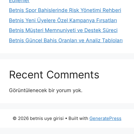
Edilenler
Betnis Spor Bahislerinde Risk Yönetimi Rehberi
Betnis Yeni Üyelere Özel Kampanya Fırsatları
Betnis Müşteri Memnuniyeti ve Destek Süreci
Betnis Güncel Bahis Oranları ve Analiz Tabloları
Recent Comments
Görüntülenecek bir yorum yok.
© 2026 betnis uye girisi
• Built with
GeneratePress