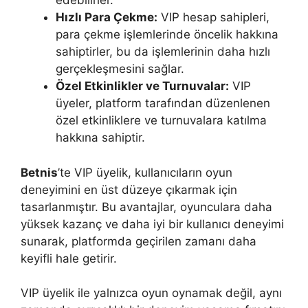
edebilirler.
Hızlı Para Çekme:
VIP hesap sahipleri,
para çekme işlemlerinde öncelik hakkına
sahiptirler, bu da işlemlerinin daha hızlı
gerçekleşmesini sağlar.
Özel Etkinlikler ve Turnuvalar:
VIP
üyeler, platform tarafından düzenlenen
özel etkinliklere ve turnuvalara katılma
hakkına sahiptir.
Betnis
’te VIP üyelik, kullanıcıların oyun
deneyimini en üst düzeye çıkarmak için
tasarlanmıştır. Bu avantajlar, oyunculara daha
yüksek kazanç ve daha iyi bir kullanıcı deneyimi
sunarak, platformda geçirilen zamanı daha
keyifli hale getirir.
VIP üyelik ile yalnızca oyun oynamak değil, aynı