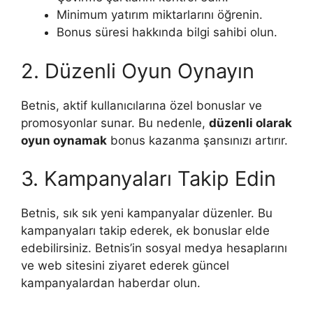
Minimum yatırım miktarlarını öğrenin.
Bonus süresi hakkında bilgi sahibi olun.
2. Düzenli Oyun Oynayın
Betnis, aktif kullanıcılarına özel bonuslar ve
promosyonlar sunar. Bu nedenle,
düzenli olarak
oyun oynamak
bonus kazanma şansınızı artırır.
3. Kampanyaları Takip Edin
Betnis, sık sık yeni kampanyalar düzenler. Bu
kampanyaları takip ederek, ek bonuslar elde
edebilirsiniz. Betnis’in sosyal medya hesaplarını
ve web sitesini ziyaret ederek güncel
kampanyalardan haberdar olun.