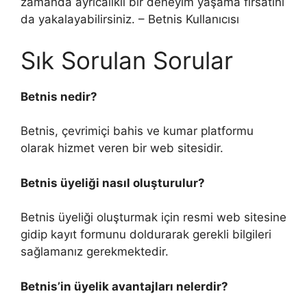
zamanda ayrıcalıklı bir deneyim yaşama fırsatını
da yakalayabilirsiniz. – Betnis Kullanıcısı
Sık Sorulan Sorular
Betnis nedir?
Betnis, çevrimiçi bahis ve kumar platformu
olarak hizmet veren bir web sitesidir.
Betnis üyeliği nasıl oluşturulur?
Betnis üyeliği oluşturmak için resmi web sitesine
gidip kayıt formunu doldurarak gerekli bilgileri
sağlamanız gerekmektedir.
Betnis’in üyelik avantajları nelerdir?