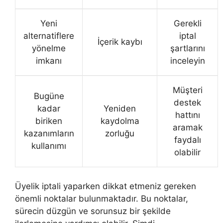
Yeni
Gerekli
alternatiflere
iptal
İçerik kaybı
yönelme
şartlarını
imkanı
inceleyin
Müşteri
Bugüne
destek
kadar
Yeniden
hattını
biriken
kaydolma
aramak
kazanımların
zorluğu
faydalı
kullanımı
olabilir
Üyelik iptali yaparken dikkat etmeniz gereken
önemli noktalar bulunmaktadır. Bu noktalar,
sürecin düzgün ve sorunsuz bir şekilde