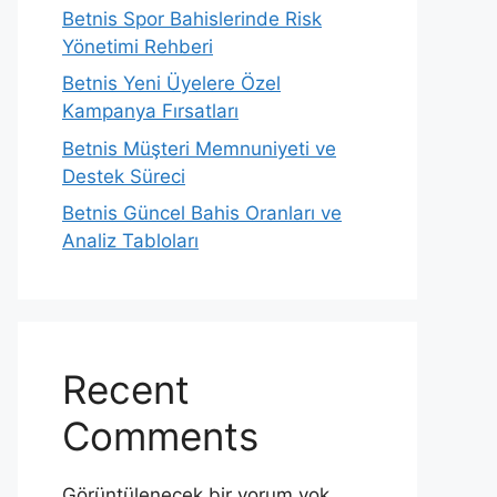
Betnis Spor Bahislerinde Risk
Yönetimi Rehberi
Betnis Yeni Üyelere Özel
Kampanya Fırsatları
Betnis Müşteri Memnuniyeti ve
Destek Süreci
Betnis Güncel Bahis Oranları ve
Analiz Tabloları
Recent
Comments
Görüntülenecek bir yorum yok.