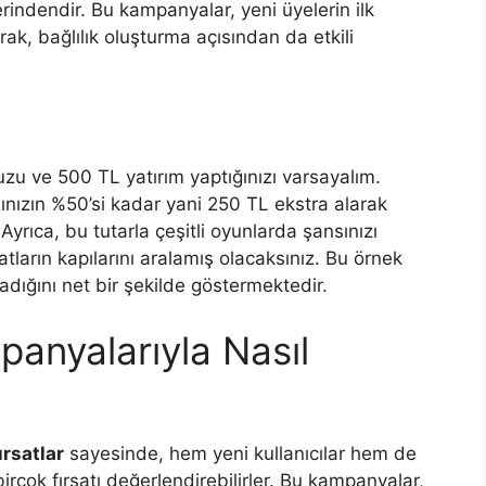
rindendir. Bu kampanyalar, yeni üyelerin ilk
ak, bağlılık oluşturma açısından da etkili
zu ve 500 TL yatırım yaptığınızı varsayalım.
ınızın %50’si kadar yani 250 TL ekstra alarak
Ayrıca, bu tutarla çeşitli oyunlarda şansınızı
tların kapılarını aralamış olacaksınız. Bu örnek
dığını net bir şekilde göstermektedir.
anyalarıyla Nasıl
rsatlar
sayesinde, hem yeni kullanıcılar hem de
irçok fırsatı değerlendirebilirler. Bu kampanyalar,