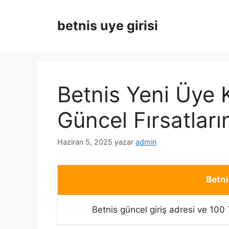
İçeriğe
atla
betnis uye girisi
Betnis Yeni Üye 
Güncel Fırsatların
Haziran 5, 2025
yazar
admin
Betni
Betnis güncel giriş adresi ve 1