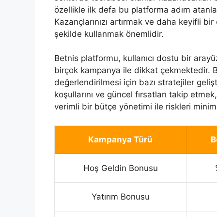
özellikle ilk defa bu platforma adım atanl
Kazançlarınızı artırmak ve daha keyifli bi
şekilde kullanmak önemlidir.
Betnis platformu, kullanıcı dostu bir arayü
birçok kampanya ile dikkat çekmektedir. B
değerlendirilmesi için bazı stratejiler ge
koşullarını ve güncel fırsatları takip etmek,
verimli bir bütçe yönetimi ile riskleri min
Kampanya Türü
B
Hoş Geldin Bonusu
Yatırım Bonusu