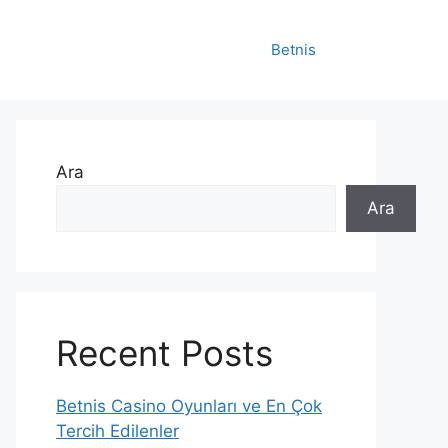
Betnis
Ara
Ara
Recent Posts
Betnis Casino Oyunları ve En Çok
Tercih Edilenler