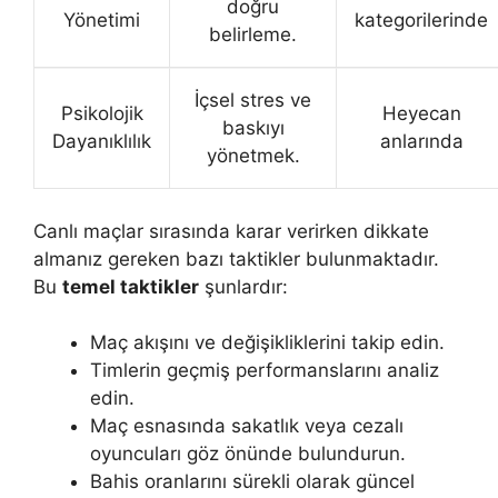
doğru
Yönetimi
kategorilerinde
belirleme.
İçsel stres ve
Psikolojik
Heyecan
baskıyı
Dayanıklılık
anlarında
yönetmek.
Canlı maçlar sırasında karar verirken dikkate
almanız gereken bazı taktikler bulunmaktadır.
Bu
temel taktikler
şunlardır:
Maç akışını ve değişikliklerini takip edin.
Timlerin geçmiş performanslarını analiz
edin.
Maç esnasında sakatlık veya cezalı
oyuncuları göz önünde bulundurun.
Bahis oranlarını sürekli olarak güncel