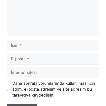
İsim
E-
posta
İnternet
sitesi
Daha sonraki yorumlarımda kullanılması için
adım, e-posta adresim ve site adresim bu
tarayıcıya kaydedilsin.