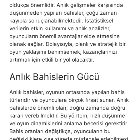
oldukça önemlidir. Anlık gelişmeler karşısında
düşünmeden yapılan bahisler, çoğu zaman
kayıpla sonuçlanabilmektedir. İstatistiksel
verilerin etkin kullanımı ve anlık analizler,
oyuncuların önemli avantajlar elde etmesine
olanak sağlar. Dolayısıyla, planlı ve stratejik bir
oyun yaklaşımı benimsemek, kazançlarınızı
artırmak için etkili bir yol olacaktır.
Anlık Bahislerin Gücü
Anlık bahisler, oyunun ortasında yapılan bahis
türleridir ve oyunculara birçok fırsat sunar. Anlık
bahislerde önemli olan, doğru zamanda doğru
kararı verebilmektir. Bu yöntem, hızlı düşünme
ve oyun dinamiklerini anlama becerisi gerektirir.
Bahis oranları değiştikçe, oyuncuların bu
değişikliklere kısa sürede müdahale edebilmesi,