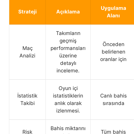
Uygulama
Strateji
Açıklama
Alanı
Takımların
geçmiş
Önceden
Maç
performansları
belirlenen
Analizi
üzerine
oranlar için
detaylı
inceleme.
Oyun içi
İstatistik
istatistiklerin
Canlı bahis
Takibi
anlık olarak
sırasında
izlenmesi.
Bahis miktarını
Risk
Tüm bahis