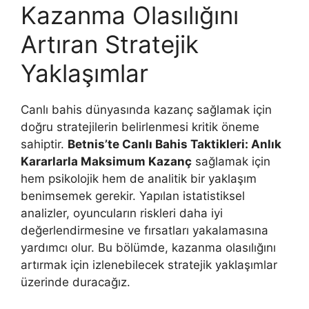
Kazanma Olasılığını
Artıran Stratejik
Yaklaşımlar
Canlı bahis dünyasında kazanç sağlamak için
doğru stratejilerin belirlenmesi kritik öneme
sahiptir.
Betnis’te Canlı Bahis Taktikleri: Anlık
Kararlarla Maksimum Kazanç
sağlamak için
hem psikolojik hem de analitik bir yaklaşım
benimsemek gerekir. Yapılan istatistiksel
analizler, oyuncuların riskleri daha iyi
değerlendirmesine ve fırsatları yakalamasına
yardımcı olur. Bu bölümde, kazanma olasılığını
artırmak için izlenebilecek stratejik yaklaşımlar
üzerinde duracağız.