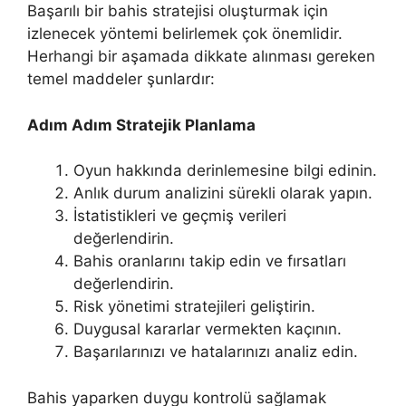
Başarılı bir bahis stratejisi oluşturmak için
izlenecek yöntemi belirlemek çok önemlidir.
Herhangi bir aşamada dikkate alınması gereken
temel maddeler şunlardır:
Adım Adım Stratejik Planlama
Oyun hakkında derinlemesine bilgi edinin.
Anlık durum analizini sürekli olarak yapın.
İstatistikleri ve geçmiş verileri
değerlendirin.
Bahis oranlarını takip edin ve fırsatları
değerlendirin.
Risk yönetimi stratejileri geliştirin.
Duygusal kararlar vermekten kaçının.
Başarılarınızı ve hatalarınızı analiz edin.
Bahis yaparken duygu kontrolü sağlamak