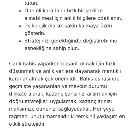
tutun.
Önemli kararların hızlı bir şekilde
alınabilmesi için anlık bilgilere odaklanın.
Psikolojik olarak sakin kalmaya özen
gösterin.
Stratejinizi gerektiğinde değiştirebilme
esnekliğine sahip olun.
Canlı bahis yaparken başarılı olmak için hızlı
düşünmek ve anlık verilere dayanarak mantıklı
kararlar almak çok önemlidir. Bahis esnasında
geçmişte yaşananları ve mevcut durumu
dikkate alarak, kazanç şansınızı artırmak için
doğru stratejileri uygulamak, kazançlarınızı
maksimize etmenizi sağlayacaktır. Her şeye
rağmen, unutulmamalıdır ki temkinli yaklaşım en
etkili stratejidir.