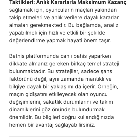
Taktikleri: Anlık Kararlarla Maksimum Kazanç
sağlamak için, oyuncuların maçları yakından
takip etmeleri ve anlık verilere dayalı kararlar
almaları gerekmektedir. Bu bağlamda, analiz
yapabilmek için hızlı ve etkili bir şekilde
değerlendirme yapmak hayati önem taşır.
Betnis platformunda canlı bahis yaparken
dikkate almanız gereken birkaç temel strateji
bulunmaktadır. Bu stratejiler, sadece şans
faktörünü değil, aynı zamanda mantıklı ve
bilgiye dayalı bir yaklaşımı da içerir. Örneğin,
maçın gidişatını etkileyecek olan oyuncu
değişimlerini, sakatlık durumlarını ve takım
dinamiklerini göz önünde bulundurmak
önemlidir. Bu bilgileri doğru kullandığınızda
hemen bir avantaj sağlayabilirsiniz.