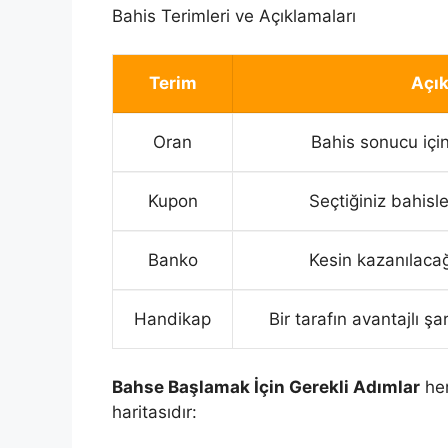
Bahis Terimleri ve Açıklamaları
Terim
Açı
Oran
Bahis sonucu içi
Kupon
Seçtiğiniz bahisle
Banko
Kesin kazanılacağ
Handikap
Bir tarafın avantajlı şa
Bahse Başlamak İçin Gerekli Adımlar
her
haritasıdır: