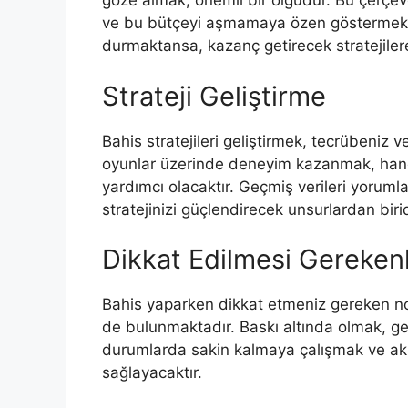
göze almak, önemli bir olgudur. Bu çerçev
ve bu bütçeyi aşmamaya özen göstermek ge
durmaktansa, kazanç getirecek stratejiler
Strateji Geliştirme
Bahis stratejileri geliştirmek, tecrübeniz v
oyunlar üzerinde deneyim kazanmak, hangi
yardımcı olacaktır. Geçmiş verileri yoruml
stratejinizi güçlendirecek unsurlardan birid
Dikkat Edilmesi Gereken
Bahis yaparken dikkat etmeniz gereken no
de bulunmaktadır. Baskı altında olmak, gen
durumlarda sakin kalmaya çalışmak ve akıl
sağlayacaktır.