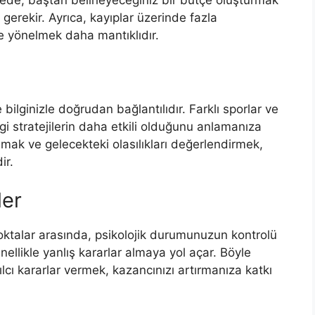
ede, baştan belirleyeceğiniz bir bütçe oluşturmak
rekir. Ayrıca, kayıplar üzerinde fazla
e yönelmek daha mantıklıdır.
e bilginizle doğrudan bağlantılıdır. Farklı sporlar ve
 stratejilerin daha etkili olduğunu anlamanıza
amak ve gelecekteki olasılıkları değerlendirmek,
ir.
ler
ktalar arasında, psikolojik durumunuzun kontrolü
ellikle yanlış kararlar almaya yol açar. Böyle
cı kararlar vermek, kazancınızı artırmanıza katkı