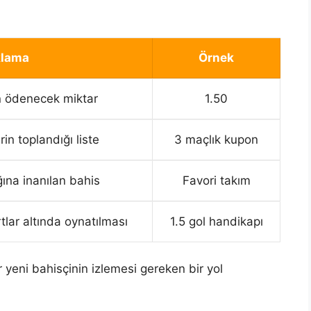
klama
Örnek
n ödenecek miktar
1.50
rin toplandığı liste
3 maçlık kupon
ına inanılan bahis
Favori takım
rtlar altında oynatılması
1.5 gol handikapı
 yeni bahisçinin izlemesi gereken bir yol