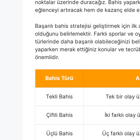
noktalar üzerinde duracağız. Bahis yaparke
eğlenceyi artıracak hem de kazanç elde etm
Başarılı bahis stratejisi geliştirmek için il
olduğunu belirlemektir. Farklı sporlar ve o
türlerinde daha başarılı olabileceğinizi be
yaparken merak ettiğiniz konular ve tecrübe
önemlidir.
Bahis Türü
A
Tekli Bahis
Tek bir olay 
Çiftli Bahis
İki farklı ola
Üçlü Bahis
Üç farklı olay