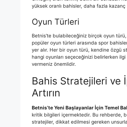
yüksek oranlı bahisler, daha fazla kazanç 
Oyun Türleri
Betnis’te bulabileceğiniz birçok oyun türü,
popüler oyun türleri arasında spor bahisler
yer alır. Her bir oyun türü, kendine özgü s
hangi oyunları seçeceğinizi belirlerken ilgi
vermeniz önemlidir.
Bahis Stratejileri ve
Artırın
Betnis’te Yeni Başlayanlar İçin Temel Ba
kritik bilgileri içermektedir. Bu rehberde
stratejiler, dikkat edilmesi gereken unsur