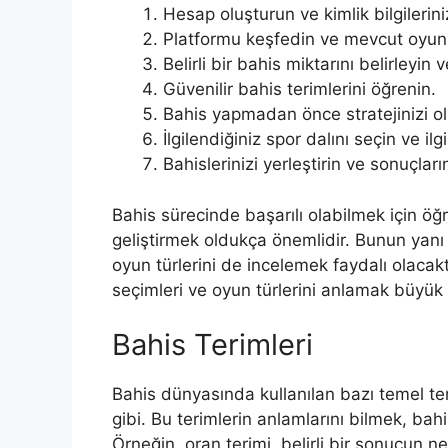
Hesap oluşturun ve kimlik bilgilerini
Platformu keşfedin ve mevcut oyun t
Belirli bir bahis miktarını belirleyin 
Güvenilir bahis terimlerini öğrenin.
Bahis yapmadan önce stratejinizi ol
İlgilendiğiniz spor dalını seçin ve il
Bahislerinizi yerleştirin ve sonuçları
Bahis sürecinde başarılı olabilmek için ö
geliştirmek oldukça önemlidir. Bunun yanı
oyun türlerini de incelemek faydalı olacaktı
seçimleri ve oyun türlerini anlamak büyük 
Bahis Terimleri
Bahis dünyasında kullanılan bazı temel te
gibi. Bu terimlerin anlamlarını bilmek, bahi
Örneğin, oran terimi, belirli bir sonucun 