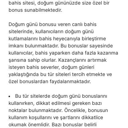
bahis sitesi, doğum gününüzde size özel bir
bonus sunabilmektedir.
Doğum günü bonusu veren canlı bahis
sitelerinde, kullanıcıların doğum günü
kutlamalarını bahis heyecanıyla birleştirme
imkanı bulunmaktadır. Bu bonuslar sayesinde
kullanıcılar, bahis yaparken daha fazla kazanma
şansına sahip olurlar. Kazançlarını artırmak
isteyen bahis severler, doğum günleri
yaklaştığında bu tür siteleri tercih etmekte ve
özel bonuslardan faydalanmaktadır.
Bu tür sitelerde doğum günü bonuslarını
kullanırken, dikkat edilmesi gereken bazı
noktalar bulunmaktadır. Öncelikle, bonusun
kullanım koşullarını ve şartlarını dikkatlice
okumak önemlidir. Bazı bonuslar belirli