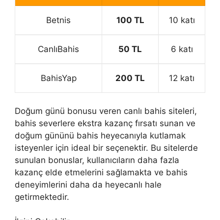
Betnis
100 TL
10 katı
CanlıBahis
50 TL
6 katı
BahisYap
200 TL
12 katı
Doğum günü bonusu veren canlı bahis siteleri,
bahis severlere ekstra kazanç fırsatı sunan ve
doğum gününü bahis heyecanıyla kutlamak
isteyenler için ideal bir seçenektir. Bu sitelerde
sunulan bonuslar, kullanıcıların daha fazla
kazanç elde etmelerini sağlamakta ve bahis
deneyimlerini daha da heyecanlı hale
getirmektedir.