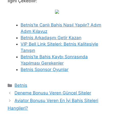
İlgini Çekebilir:
Betnis’te Canlı Bahis Nasıl Yapılır? Adım
Adım Kılavuz
Betnis Arkadaşını Getir Kazan
VIP Bell Link Siteleri: Betnis Kalitesiyle
Tanışın
Betnis’te Bahis Kaybı Sonrasında
Yapılması Gerekenler
Betnis Sponsor Oyunlar
Kategoriler
Betnis
Deneme Bonusu Veren Güncel Siteler
Aviator Bonusu Veren En İyi Bahis Siteleri
Hangileri?