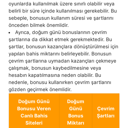
oyunlarda kullanılmak üzere sınırlı olabilir veya
belirli bir süre içinde kullanılması gerekebilir. Bu
sebeple, bonusun kullanım süresi ve şartlarını
önceden bilmek önemlidir.
Ayrıca, doğum günü bonuslarının çevrim
şartlarına da dikkat etmek gerekmektedir. Bu
şartlar, bonusun kazançlara dönüştürülmesi için
yapılan bahis miktarını belirleyebilir. Bonusun
çevrim şartlarına uymadan kazançları çekmeye
çalışmak, bonusun kaybedilmesine veya
hesabın kapatılmasına neden olabilir. Bu
nedenle, bonusu kullanırken çevrim şartlarını
gözden geçirmek önemlidir.
Doğum Günü
Doğum
Bonusu Veren
Günü
Çevrim
Canlı Bahis
Bonus
Şartları
Siteleri
Miktarı