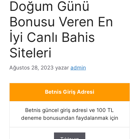
Doğum Günü
Bonusu Veren En
İyi Canlı Bahis
Siteleri
Ağustos 28, 2023
yazar
admin
Betnis Giriş Adresi
Betnis güncel giriş adresi ve 100 TL
deneme bonusundan faydalanmak için