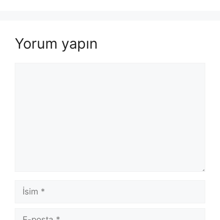
Yorum yapın
Yorum
İsim
E-