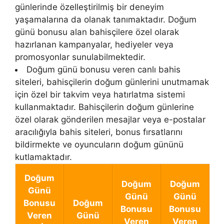
günlerinde özelleştirilmiş bir deneyim
yaşamalarına da olanak tanımaktadır. Doğum
günü bonusu alan bahisçilere özel olarak
hazırlanan kampanyalar, hediyeler veya
promosyonlar sunulabilmektedir.
Doğum günü bonusu veren canlı bahis
siteleri, bahisçilerin doğum günlerini unutmamak
için özel bir takvim veya hatırlatma sistemi
kullanmaktadır. Bahisçilerin doğum günlerine
özel olarak gönderilen mesajlar veya e-postalar
aracılığıyla bahis siteleri, bonus fırsatlarını
bildirmekte ve oyuncuların doğum gününü
kutlamaktadır.
Doğum
Doğum
Doğum
Günü
Günü
Günü
Bonusu
Doğum
Bonusu
Bonusu
Veren
Günü
Veren
Veren