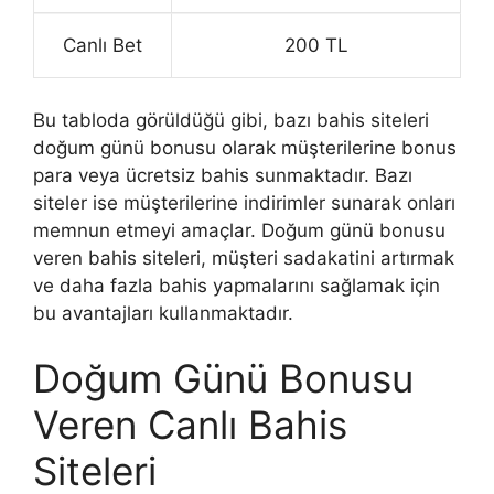
Canlı Bet
200 TL
Bu tabloda görüldüğü gibi, bazı bahis siteleri
doğum günü bonusu olarak müşterilerine bonus
para veya ücretsiz bahis sunmaktadır. Bazı
siteler ise müşterilerine indirimler sunarak onları
memnun etmeyi amaçlar. Doğum günü bonusu
veren bahis siteleri, müşteri sadakatini artırmak
ve daha fazla bahis yapmalarını sağlamak için
bu avantajları kullanmaktadır.
Doğum Günü Bonusu
Veren Canlı Bahis
Siteleri