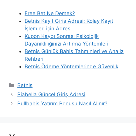
Free Bet Ne Demek?
Betnis Kayıt Giriş Adresi: Kolay Kayıt
İşlemleri için Adres
Kupon Kaybı Sonrası Psikolojik
Dayanıklılığınızı Artırma Yöntemleri
Betnis Günlük Bahis Tahminleri ve Analiz
Rehberi
Betnis Ödeme Yöntemlerinde Güvenlik
Kategoriler
Betnis
Piabella Güncel Giriş Adresi
Bullbahis Yatırım Bonusu Nasıl Alınır?