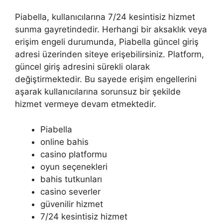
Piabella, kullanıcılarına 7/24 kesintisiz hizmet
sunma gayretindedir. Herhangi bir aksaklık veya
erişim engeli durumunda, Piabella güncel giriş
adresi üzerinden siteye erişebilirsiniz. Platform,
güncel giriş adresini sürekli olarak
değiştirmektedir. Bu sayede erişim engellerini
aşarak kullanıcılarına sorunsuz bir şekilde
hizmet vermeye devam etmektedir.
Piabella
online bahis
casino platformu
oyun seçenekleri
bahis tutkunları
casino severler
güvenilir hizmet
7/24 kesintisiz hizmet