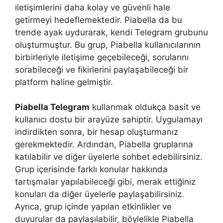
iletişimlerini daha kolay ve güvenli hale
getirmeyi hedeflemektedir. Piabella da bu
trende ayak uydurarak, kendi Telegram grubunu
oluşturmuştur. Bu grup, Piabella kullanıcılarının
birbirleriyle iletişime geçebileceği, sorularını
sorabileceği ve fikirlerini paylaşabileceği bir
platform haline gelmiştir.
Piabella Telegram
kullanmak oldukça basit ve
kullanıcı dostu bir arayüze sahiptir. Uygulamayı
indirdikten sonra, bir hesap oluşturmanız
gerekmektedir. Ardından, Piabella gruplarına
katılabilir ve diğer üyelerle sohbet edebilirsiniz.
Grup içerisinde farklı konular hakkında
tartışmalar yapılabileceği gibi, merak ettiğiniz
konuları da diğer üyelerle paylaşabilirsiniz.
Ayrıca, grup içinde yapılan etkinlikler ve
duyurular da paylaşılabilir, böylelikle Piabella