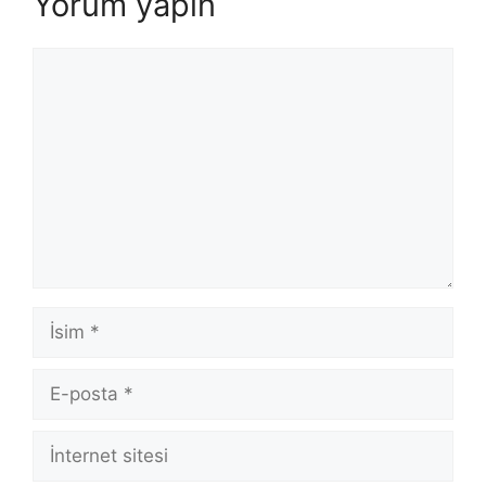
Yorum yapın
Yorum
İsim
E-
posta
İnternet
sitesi