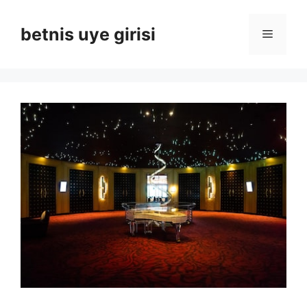
İçeriğe
atla
betnis uye girisi
Menü