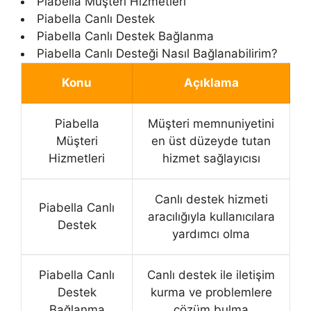
Piabella Müşteri Hizmetleri
Piabella Canlı Destek
Piabella Canlı Destek Bağlanma
Piabella Canlı Desteği Nasıl Bağlanabilirim?
Konu
Açıklama
Piabella
Müşteri memnuniyetini
Müşteri
en üst düzeyde tutan
Hizmetleri
hizmet sağlayıcısı
Canlı destek hizmeti
Piabella Canlı
aracılığıyla kullanıcılara
Destek
yardımcı olma
Piabella Canlı
Canlı destek ile iletişim
Destek
kurma ve problemlere
Bağlanma
çözüm bulma