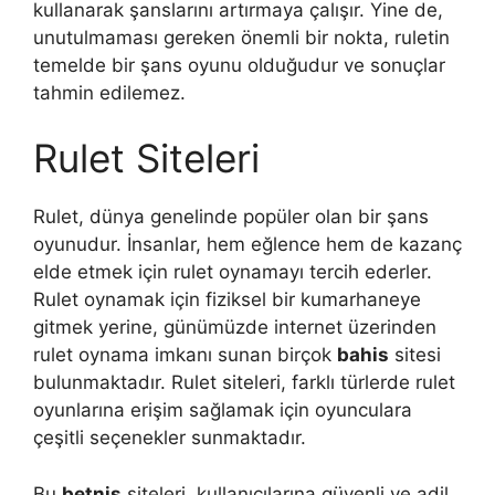
kullanarak şanslarını artırmaya çalışır. Yine de,
unutulmaması gereken önemli bir nokta, ruletin
temelde bir şans oyunu olduğudur ve sonuçlar
tahmin edilemez.
Rulet Siteleri
Rulet, dünya genelinde popüler olan bir şans
oyunudur. İnsanlar, hem eğlence hem de kazanç
elde etmek için rulet oynamayı tercih ederler.
Rulet oynamak için fiziksel bir kumarhaneye
gitmek yerine, günümüzde internet üzerinden
rulet oynama imkanı sunan birçok
bahis
sitesi
bulunmaktadır. Rulet siteleri, farklı türlerde rulet
oyunlarına erişim sağlamak için oyunculara
çeşitli seçenekler sunmaktadır.
Bu
betnis
siteleri, kullanıcılarına güvenli ve adil