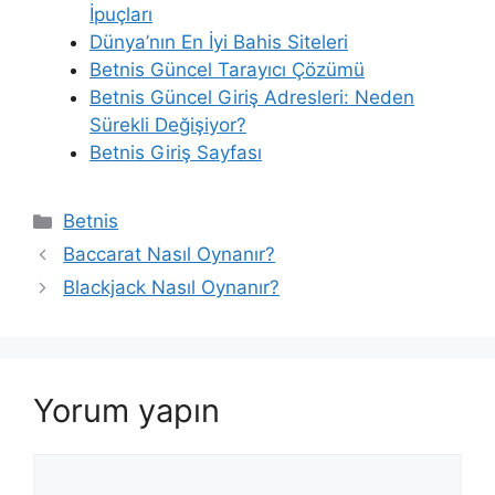
İpuçları
Dünya’nın En İyi Bahis Siteleri
Betnis Güncel Tarayıcı Çözümü
Betnis Güncel Giriş Adresleri: Neden
Sürekli Değişiyor?
Betnis Giriş Sayfası
Kategoriler
Betnis
Baccarat Nasıl Oynanır?
Blackjack Nasıl Oynanır?
Yorum yapın
Yorum