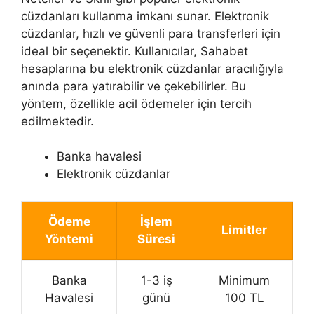
cüzdanları kullanma imkanı sunar. Elektronik
cüzdanlar, hızlı ve güvenli para transferleri için
ideal bir seçenektir. Kullanıcılar, Sahabet
hesaplarına bu elektronik cüzdanlar aracılığıyla
anında para yatırabilir ve çekebilirler. Bu
yöntem, özellikle acil ödemeler için tercih
edilmektedir.
Banka havalesi
Elektronik cüzdanlar
Ödeme
İşlem
Limitler
Yöntemi
Süresi
Banka
1-3 iş
Minimum
Havalesi
günü
100 TL