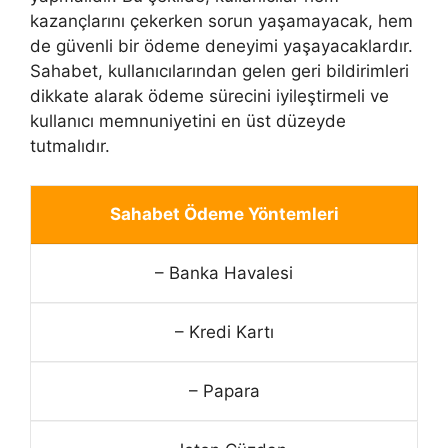
kazançlarını çekerken sorun yaşamayacak, hem
de güvenli bir ödeme deneyimi yaşayacaklardır.
Sahabet, kullanıcılarından gelen geri bildirimleri
dikkate alarak ödeme sürecini iyileştirmeli ve
kullanıcı memnuniyetini en üst düzeyde
tutmalıdır.
Sahabet Ödeme Yöntemleri
– Banka Havalesi
– Kredi Kartı
– Papara