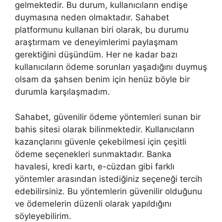
gelmektedir. Bu durum, kullanıcıların endişe
duymasına neden olmaktadır. Sahabet
platformunu kullanan biri olarak, bu durumu
araştırmam ve deneyimlerimi paylaşmam
gerektiğini düşündüm. Her ne kadar bazı
kullanıcıların ödeme sorunları yaşadığını duymuş
olsam da şahsen benim için henüz böyle bir
durumla karşılaşmadım.
Sahabet, güvenilir ödeme yöntemleri sunan bir
bahis sitesi olarak bilinmektedir. Kullanıcıların
kazançlarını güvenle çekebilmesi için çeşitli
ödeme seçenekleri sunmaktadır. Banka
havalesi, kredi kartı, e-cüzdan gibi farklı
yöntemler arasından istediğiniz seçeneği tercih
edebilirsiniz. Bu yöntemlerin güvenilir olduğunu
ve ödemelerin düzenli olarak yapıldığını
söyleyebilirim.