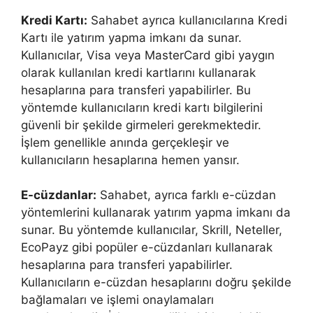
Kredi Kartı:
Sahabet ayrıca kullanıcılarına Kredi
Kartı ile yatırım yapma imkanı da sunar.
Kullanıcılar, Visa veya MasterCard gibi yaygın
olarak kullanılan kredi kartlarını kullanarak
hesaplarına para transferi yapabilirler. Bu
yöntemde kullanıcıların kredi kartı bilgilerini
güvenli bir şekilde girmeleri gerekmektedir.
İşlem genellikle anında gerçekleşir ve
kullanıcıların hesaplarına hemen yansır.
E-cüzdanlar:
Sahabet, ayrıca farklı e-cüzdan
yöntemlerini kullanarak yatırım yapma imkanı da
sunar. Bu yöntemde kullanıcılar, Skrill, Neteller,
EcoPayz gibi popüler e-cüzdanları kullanarak
hesaplarına para transferi yapabilirler.
Kullanıcıların e-cüzdan hesaplarını doğru şekilde
bağlamaları ve işlemi onaylamaları