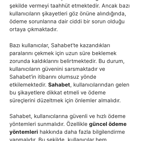
şekilde vermeyi taahhüt etmektedir. Ancak bazı
kullanıcıların şikayetleri göz önüne alındığında,
ödeme sorunlarına dair ciddi bir sorun olduğu
ortaya çıkmaktadır.
Bazı kullanıcılar, Sahabet’te kazandıkları
paralarını çekmek için uzun süre beklemek
zorunda kaldıklarını belirtmektedir. Bu durum,
kullanıcıların güvenini sarsmaktadır ve
Sahabet’in itibarını olumsuz yönde
etkilemektedir.
Sahabet
, kullanıcılarından gelen
bu şikayetlere dikkat etmeli ve ödeme
süreçlerini düzeltmek için önlemler almalıdır.
Sahabet, kullanıcılarına güvenli ve hızlı ödeme
yöntemleri sunmalıdır. Özellikle
güncel ödeme
yöntemleri
hakkında daha fazla bilgilendirme
yapmalıdır. Bu şekilde, kullanıcılar hem