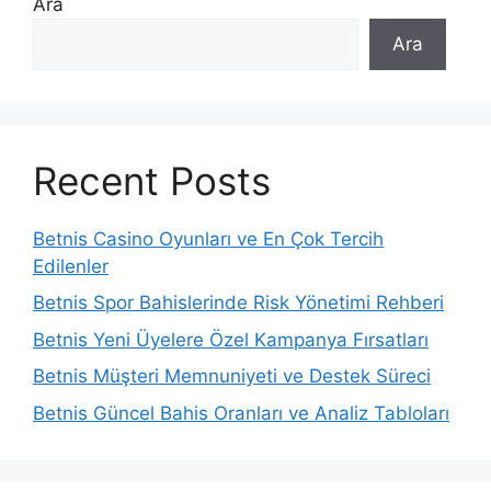
Ara
Ara
Recent Posts
Betnis Casino Oyunları ve En Çok Tercih
Edilenler
Betnis Spor Bahislerinde Risk Yönetimi Rehberi
Betnis Yeni Üyelere Özel Kampanya Fırsatları
Betnis Müşteri Memnuniyeti ve Destek Süreci
Betnis Güncel Bahis Oranları ve Analiz Tabloları