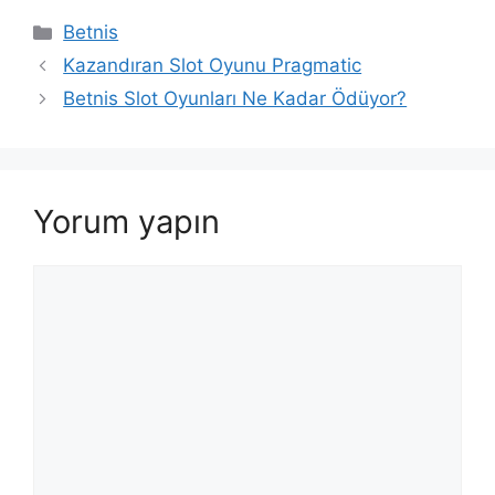
Kategoriler
Betnis
Kazandıran Slot Oyunu Pragmatic
Betnis Slot Oyunları Ne Kadar Ödüyor?
Yorum yapın
Yorum