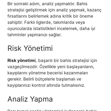
Bir sonraki adım, analiz yapmaktır. Bahis
stratejisi geliştirmek için analiz yapmak, kazanç
fırsatlarını belirlemek adına kritik bir öneme
sahiptir. Farklı liglerde, takımlarda veya
oyuncularda istatistikleri incelemek, daha iyi
tahminler yapmanızı sağlar.
Risk Yönetimi
Risk yönetimi
, başarılı bir bahis stratejisi için
vazgeçilmezdir. Özellikle yeni başlayanların,
kayıplarını yönetme becerisi kazanmaları
gerekir. Belirli bütçelerle başlamalı ve
kayıplarınızı kontrol altında tutmalısınız.
Analiz Yapma