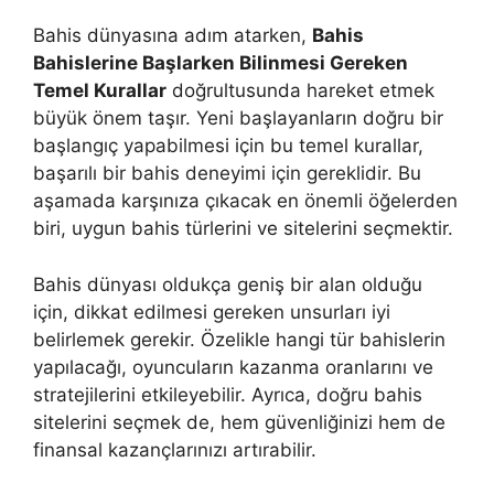
Bahis dünyasına adım atarken,
Bahis
Bahislerine Başlarken Bilinmesi Gereken
Temel Kurallar
doğrultusunda hareket etmek
büyük önem taşır. Yeni başlayanların doğru bir
başlangıç yapabilmesi için bu temel kurallar,
başarılı bir bahis deneyimi için gereklidir. Bu
aşamada karşınıza çıkacak en önemli öğelerden
biri, uygun bahis türlerini ve sitelerini seçmektir.
Bahis dünyası oldukça geniş bir alan olduğu
için, dikkat edilmesi gereken unsurları iyi
belirlemek gerekir. Özelikle hangi tür bahislerin
yapılacağı, oyuncuların kazanma oranlarını ve
stratejilerini etkileyebilir. Ayrıca, doğru bahis
sitelerini seçmek de, hem güvenliğinizi hem de
finansal kazançlarınızı artırabilir.