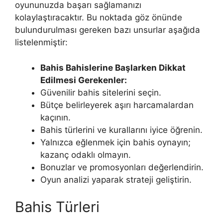
oyununuzda başarı sağlamanızı
kolaylaştıracaktır. Bu noktada göz önünde
bulundurulması gereken bazı unsurlar aşağıda
listelenmiştir:
Bahis Bahislerine Başlarken Dikkat
Edilmesi Gerekenler:
Güvenilir bahis sitelerini seçin.
Bütçe belirleyerek aşırı harcamalardan
kaçının.
Bahis türlerini ve kurallarını iyice öğrenin.
Yalnızca eğlenmek için bahis oynayın;
kazanç odaklı olmayın.
Bonuzlar ve promosyonları değerlendirin.
Oyun analizi yaparak strateji geliştirin.
Bahis Türleri