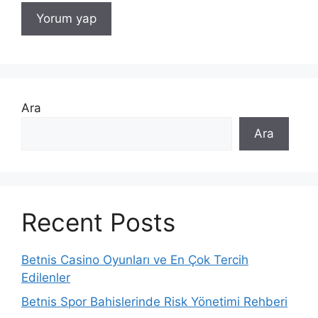
Ara
Ara
Recent Posts
Betnis Casino Oyunları ve En Çok Tercih
Edilenler
Betnis Spor Bahislerinde Risk Yönetimi Rehberi