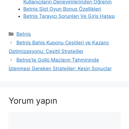
Kullanıcıların Deneyimlerinden Öğrenin
Betnis Slot Oyun Bonus Özellikleri
Betnis Tarayıcı Sorunları Ve Giriş Hatası
Kategoriler
Betnis
Betnis Bahis Kuponu Çeşitleri ve Kazanç
Optimizasyonu: Çeşitli Stratejiler
Betnis’te Gollü Maçların Tahmininde
İzlenmesi Gereken Stratejiler: Kesin Sonuçlar
Yorum yapın
Yorum