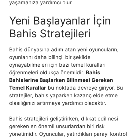
yaşamanıza yardımcı olur.
Yeni Başlayanlar İçin
Bahis Stratejileri
Bahis dünyasına adım atan yeni oyuncuların,
oyunlarını daha bilinçli bir şekilde
oynayabilmeleri için bazı temel kuralları
öğrenmeleri oldukça önemlidir.
Bahis
Bahislerine Başlarken Bilinmesi Gereken
Temel Kurallar
bu noktada devreye giriyor. Bu
stratejiler, bahis yaparken kazanç elde etme
olasılığınızı artırmaya yardımcı olacaktır.
Bahis stratejileri geliştirirken, dikkat edilmesi
gereken en önemli unsurlardan biri risk
yönetimidir. Oyuncular, yatırdıkları parayı kontrol