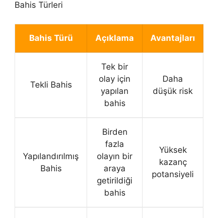
Bahis Türleri
Bahis Türü
Açıklama
Avantajları
Tek bir
olay için
Daha
Tekli Bahis
yapılan
düşük risk
bahis
Birden
fazla
Yüksek
Yapılandırılmış
olayın bir
kazanç
Bahis
araya
potansiyeli
getirildiği
bahis