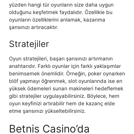
yüzden hangi tür oyunların size daha uygun
olduğunu keşfetmek faydalıdır. Özellikle bu
oyunların özelliklerini anlamak, kazanma
şansınızı artıracaktır.
Stratejiler
Oyun stratejileri, başarı şansınızı artırmanın
anahtarıdır. Farklı oyunlar için farklı yaklaşımlar
benimsemek önemlidir. Örneğin, poker oynarken
blöf yapmayı öğrenmek, slot oyunlarında ise en
yüksek ödemeleri sunan makineleri hedeflemek
gibi stratejiler uygulayabilirsiniz. Böylece, hem
oyun keyfinizi artırabilir hem de kazanç elde
etme şansınızı yükseltebilirsiniz.
Betnis Casino’da