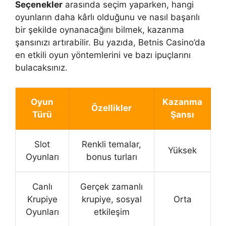
Seçenekler
arasında seçim yaparken, hangi
oyunların daha kârlı olduğunu ve nasıl başarılı
bir şekilde oynanacağını bilmek, kazanma
şansınızı artırabilir. Bu yazıda, Betnis Casino’da
en etkili oyun yöntemlerini ve bazı ipuçlarını
bulacaksınız.
Oyun
Kazanma
Özellikler
Türü
Şansı
Slot
Renkli temalar,
Yüksek
Oyunları
bonus turları
Canlı
Gerçek zamanlı
Krupiye
krupiye, sosyal
Orta
Oyunları
etkileşim