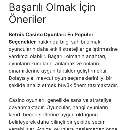
Başarılı Olmak İçin
Öneriler
Betnis Casino Oyunları: En Popüler
Seçenekler
hakkında bilgi sahibi olmak,
oyuncuların daha etkili stratejiler geliştirmesine
yardımcı olabilir. Başarılı olmanın anahtarı,
oyunların kurallarını anlamak ve onların
dinamiklerine uygun taktikler geliştirmektir.
Dolayısıyla, mevcut oyun seçeneklerini iyi bir
şekilde analiz etmek büyük önem taşımaktadır.
Casino oyunları, genellikle şans ve stratejiye
dayanmaktadır. Oyuncular, hangi oyunların
kendi beceri setlerine uygun olduğunu
belirleyerek daha bilinçli bir şekilde seçim
yapabilirler. Ayrıca, oyunlara başlamadan önce