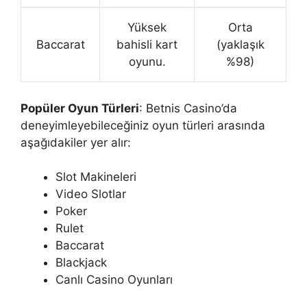
Yüksek
Orta
Baccarat
bahisli kart
(yaklaşık
oyunu.
%98)
Popüler Oyun Türleri
: Betnis Casino’da
deneyimleyebileceğiniz oyun türleri arasında
aşağıdakiler yer alır:
Slot Makineleri
Video Slotlar
Poker
Rulet
Baccarat
Blackjack
Canlı Casino Oyunları