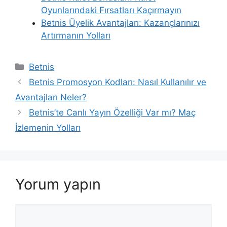
Oyunlarındaki Fırsatları Kaçırmayın
Betnis Üyelik Avantajları: Kazançlarınızı
Artırmanın Yolları
Kategoriler
Betnis
Betnis Promosyon Kodları: Nasıl Kullanılır ve
Avantajları Neler?
Betnis’te Canlı Yayın Özelliği Var mı? Maç
İzlemenin Yolları
Yorum yapın
Yorum