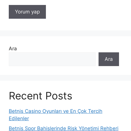
Ara
Ara
Recent Posts
Betnis Casino Oyunları ve En Çok Tercih
Edilenler
Betnis Spor Bahislerinde Risk Yönetimi Rehberi