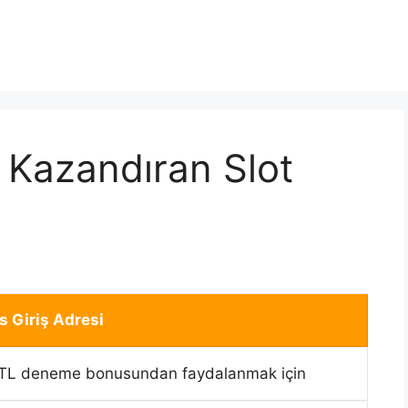
 Kazandıran Slot
s Giriş Adresi
00 TL deneme bonusundan faydalanmak için