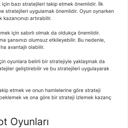
n bazı stratejileri takip etmek önemlidir. İlk
ve stratejileri uygulamak önemlidir. Oyun oynarken
kazancınızı artırabilir.
ek için sabırlı olmak da oldukça önemlidir.
 şansınızı olumsuz etkileyebilir. Bu nedenle,
a avantajlı olabilir.
 oyunlara belirli bir stratejiyle yaklaşmak da
tejiler geliştirebilir ve bu stratejileri uygulayarak
 takip etmek ve onun hamlelerine göre strateji
ı beklemek ve ona göre bir strateji izlemek kazanç
ot Oyunları