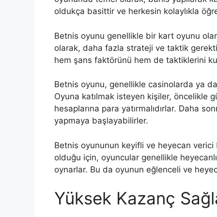
oldukça basittir ve herkesin kolaylıkla öğre
Betnis oyunu genellikle bir kart oyunu olar
olarak, daha fazla strateji ve taktik gerekt
hem şans faktörünü hem de taktiklerini ku
Betnis oyunu, genellikle casinolarda ya d
Oyuna katılmak isteyen kişiler, öncelikle g
hesaplarına para yatırmalıdırlar. Daha son
yapmaya başlayabilirler.
Betnis oyununun keyifli ve heyecan verici b
olduğu için, oyuncular genellikle heyecan
oynarlar. Bu da oyunun eğlenceli ve heyeca
Yüksek Kazanç Sağla