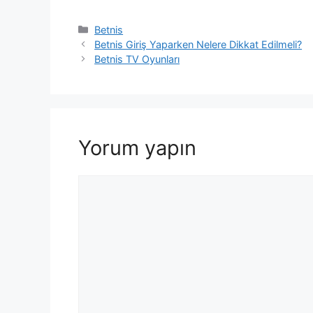
Kategoriler
Betnis
Betnis Giriş Yaparken Nelere Dikkat Edilmeli?
Betnis TV Oyunları
Yorum yapın
Yorum