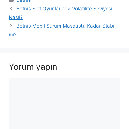
Betnis
Betnis Slot Oyunlarında Volatilite Seviyesi
Nasıl?
Betnis Mobil Sürüm Masaüstü Kadar Stabil
mi?
Yorum yapın
Yorum