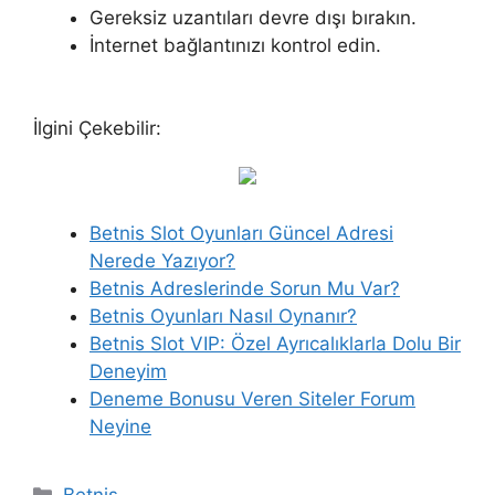
Gereksiz uzantıları devre dışı bırakın.
İnternet bağlantınızı kontrol edin.
İlgini Çekebilir:
Betnis Slot Oyunları Güncel Adresi
Nerede Yazıyor?
Betnis Adreslerinde Sorun Mu Var?
Betnis Oyunları Nasıl Oynanır?
Betnis Slot VIP: Özel Ayrıcalıklarla Dolu Bir
Deneyim
Deneme Bonusu Veren Siteler Forum
Neyine
Kategoriler