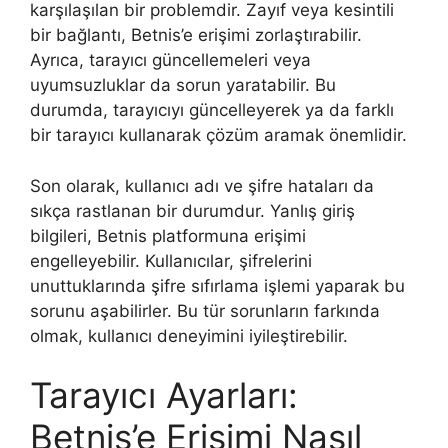
karşılaşılan bir problemdir. Zayıf veya kesintili
bir bağlantı, Betnis’e erişimi zorlaştırabilir.
Ayrıca, tarayıcı güncellemeleri veya
uyumsuzluklar da sorun yaratabilir. Bu
durumda, tarayıcıyı güncelleyerek ya da farklı
bir tarayıcı kullanarak çözüm aramak önemlidir.
Son olarak, kullanıcı adı ve şifre hataları da
sıkça rastlanan bir durumdur. Yanlış giriş
bilgileri, Betnis platformuna erişimi
engelleyebilir. Kullanıcılar, şifrelerini
unuttuklarında şifre sıfırlama işlemi yaparak bu
sorunu aşabilirler. Bu tür sorunların farkında
olmak, kullanıcı deneyimini iyileştirebilir.
Tarayıcı Ayarları:
Betnis’e Erişimi Nasıl