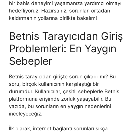
bir bahis deneyimi yaşamanıza yardımcı olmayı
hedefliyoruz. Hazırsanız, sorunları ortadan
kaldırmanın yollarına birlikte bakalım!
Betnis Tarayıcıdan Giriş
Problemleri: En Yaygın
Sebepler
Betnis tarayıcıdan girişte sorun çıkarır mı? Bu
soru, birçok kullanıcının karşılaştığı bir
durumdur. Kullanıcılar, çeşitli sebeplerle Betnis
platformuna erişimde zorluk yaşayabilir. Bu
yazıda, bu sorunların en yaygın nedenlerini
inceleyeceğiz.
İlk olarak, internet bağlantı sorunları sıkça