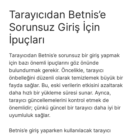
Tarayıcıdan Betnis’e
Sorunsuz Giriş İçin
İpuçları
Tarayıcıdan Betnis’e sorunsuz bir giriş yapmak
için bazı önemli ipuçlarını göz önünde
bulundurmak gerekir. Öncelikle, tarayıcı
önbelleğini düzenli olarak temizlemek büyük bir
fayda sağlar. Bu, eski verilerin etkisini azaltarak
daha hızlı bir yükleme süresi sunar. Ayrıca,
tarayıcı güncellemelerini kontrol etmek de
önemlidir; çünkü güncel bir tarayıcı daha iyi bir
uyumluluk sağlar.
Betnis’e giriş yaparken kullanılacak tarayıcı