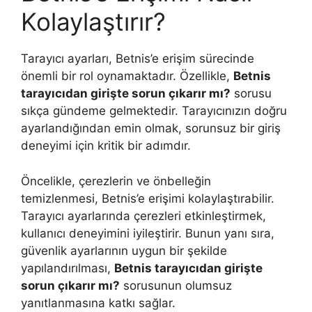
Kolaylaştırır?
Tarayıcı ayarları, Betnis’e erişim sürecinde
önemli bir rol oynamaktadır. Özellikle,
Betnis
tarayıcıdan girişte sorun çıkarır mı?
sorusu
sıkça gündeme gelmektedir. Tarayıcınızın doğru
ayarlandığından emin olmak, sorunsuz bir giriş
deneyimi için kritik bir adımdır.
Öncelikle, çerezlerin ve önbelleğin
temizlenmesi, Betnis’e erişimi kolaylaştırabilir.
Tarayıcı ayarlarında çerezleri etkinleştirmek,
kullanıcı deneyimini iyileştirir. Bunun yanı sıra,
güvenlik ayarlarının uygun bir şekilde
yapılandırılması,
Betnis tarayıcıdan girişte
sorun çıkarır mı?
sorusunun olumsuz
yanıtlanmasına katkı sağlar.