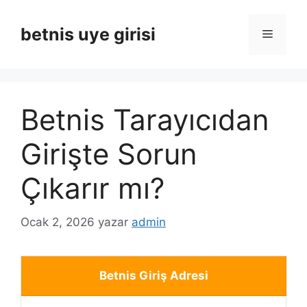
İçeriğe
atla
betnis uye girisi
Menü
Betnis Tarayıcıdan
Girişte Sorun
Çıkarır mı?
Ocak 2, 2026
yazar
admin
Betnis Giriş Adresi