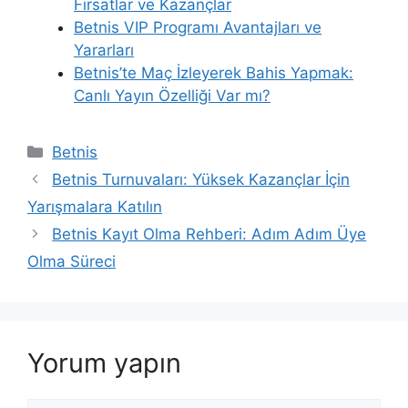
Fırsatlar ve Kazançlar
Betnis VIP Programı Avantajları ve
Yararları
Betnis’te Maç İzleyerek Bahis Yapmak:
Canlı Yayın Özelliği Var mı?
Kategoriler
Betnis
Betnis Turnuvaları: Yüksek Kazançlar İçin
Yarışmalara Katılın
Betnis Kayıt Olma Rehberi: Adım Adım Üye
Olma Süreci
Yorum yapın