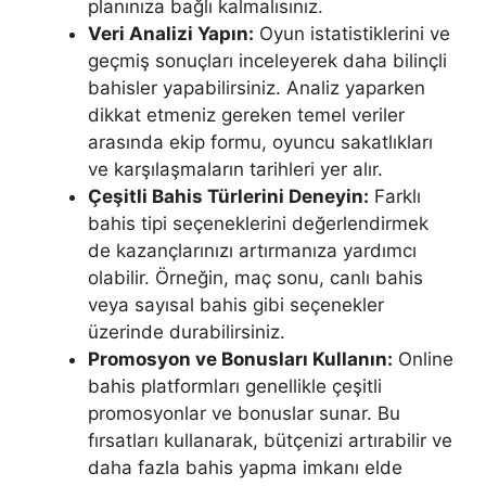
planınıza bağlı kalmalısınız.
Veri Analizi Yapın:
Oyun istatistiklerini ve
geçmiş sonuçları inceleyerek daha bilinçli
bahisler yapabilirsiniz. Analiz yaparken
dikkat etmeniz gereken temel veriler
arasında ekip formu, oyuncu sakatlıkları
ve karşılaşmaların tarihleri yer alır.
Çeşitli Bahis Türlerini Deneyin:
Farklı
bahis tipi seçeneklerini değerlendirmek
de kazançlarınızı artırmanıza yardımcı
olabilir. Örneğin, maç sonu, canlı bahis
veya sayısal bahis gibi seçenekler
üzerinde durabilirsiniz.
Promosyon ve Bonusları Kullanın:
Online
bahis platformları genellikle çeşitli
promosyonlar ve bonuslar sunar. Bu
fırsatları kullanarak, bütçenizi artırabilir ve
daha fazla bahis yapma imkanı elde