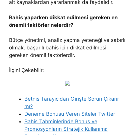
ait kaynaklardan yararlanmak da faydalıdır.
Bahis yaparken dikkat edilmesi gereken en
önemli faktörler nelerdir?
Bütçe yönetimi, analiz yapma yeteneği ve sabırlı
olmak, başarılı bahis için dikkat edilmesi
gereken önemli faktörlerdir.
İlgini Çekebilir:
Betnis Tarayıcıdan Girişte Sorun Çıkarır
mı?
Deneme Bonusu Veren Siteler Twitter
Bahis Tahminlerinde Bonus ve
Promosyonların Stratejik Kullanımı: