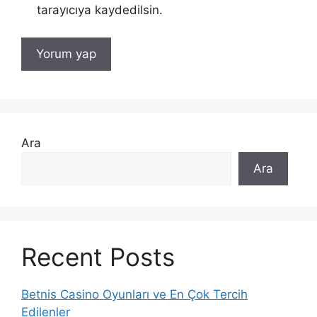
tarayıcıya kaydedilsin.
Ara
Ara
Recent Posts
Betnis Casino Oyunları ve En Çok Tercih
Edilenler