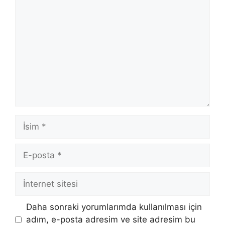
Yorum
İsim
E-
posta
İnternet
sitesi
Daha sonraki yorumlarımda kullanılması için
adım, e-posta adresim ve site adresim bu