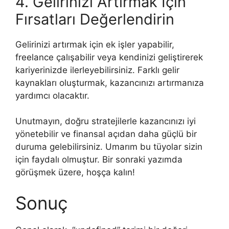
4. Gelirinizi Artırmak İçin
Fırsatları Değerlendirin
Gelirinizi artırmak için ek işler yapabilir,
freelance çalışabilir veya kendinizi geliştirerek
kariyerinizde ilerleyebilirsiniz. Farklı gelir
kaynakları oluşturmak, kazancınızı artırmanıza
yardımcı olacaktır.
Unutmayın, doğru stratejilerle kazancınızı iyi
yönetebilir ve finansal açıdan daha güçlü bir
duruma gelebilirsiniz. Umarım bu tüyolar sizin
için faydalı olmuştur. Bir sonraki yazımda
görüşmek üzere, hoşça kalın!
Sonuç