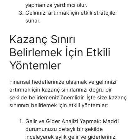
yapmanıza yardımcı olur.
Gelirinizi artırmak için etkili stratejiler
sunar.
Kazanç Sınırı
Belirlemek İçin Etkili
Yöntemler
Finansal hedeflerinize ulaşmak ve gelirinizi
artırmak için kazanç sınırlarınızı doğru bir
şekilde belirlemeniz önemlidir. İşte size kazanç
sınırınızı belirlemek için etkili yöntemler:
Gelir ve Gider Analizi Yapmak: Maddi
durumunuzu detaylı bir şekilde
inceleyerek aylık gelir ve giderlerinizi