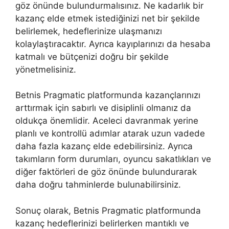
göz önünde bulundurmalısınız. Ne kadarlık bir
kazanç elde etmek istediğinizi net bir şekilde
belirlemek, hedeflerinize ulaşmanızı
kolaylaştıracaktır. Ayrıca kayıplarınızı da hesaba
katmalı ve bütçenizi doğru bir şekilde
yönetmelisiniz.
Betnis Pragmatic platformunda kazançlarınızı
arttırmak için sabırlı ve disiplinli olmanız da
oldukça önemlidir. Aceleci davranmak yerine
planlı ve kontrollü adımlar atarak uzun vadede
daha fazla kazanç elde edebilirsiniz. Ayrıca
takımların form durumları, oyuncu sakatlıkları ve
diğer faktörleri de göz önünde bulundurarak
daha doğru tahminlerde bulunabilirsiniz.
Sonuç olarak, Betnis Pragmatic platformunda
kazanç hedeflerinizi belirlerken mantıklı ve