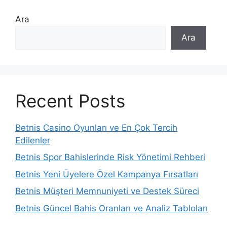
Ara
Ara
Recent Posts
Betnis Casino Oyunları ve En Çok Tercih
Edilenler
Betnis Spor Bahislerinde Risk Yönetimi Rehberi
Betnis Yeni Üyelere Özel Kampanya Fırsatları
Betnis Müşteri Memnuniyeti ve Destek Süreci
Betnis Güncel Bahis Oranları ve Analiz Tabloları