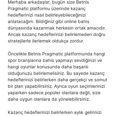
Merhaba arkadaşlar, bugün size Betnis
Pragmatic platformu üzerinde kazanç
hedeflerinizi nasıl belirleyebileceğinizi
anlatacağım. Bildiğiniz gibi online bahis
dünyasında kazanmak herkesin ortak amacıdır.
Ancak kazanç hedeflerinizi belirlemeden doğru
stratejilerle ilerlemek oldukça zordur.
Öncelikle Betnis Pragmatic platformunda hangi
spor branşlarına bahis yapmayı sevdiğinizi ve
hangi oyunlar konusunda daha başarılı
olduğunuzu belirlemelisiniz. Bu sayede kazanç
hedeflerinizi belirlerken daha gerçekçi ve somut
bir plan yapabilirsiniz. Ayrıca oyun seçimlerinizi
yaparken sadece popüler olanlara değil, size
daha uygun olanlara da yönelebilirsiniz.
Kazanç hedeflerinizi belirlerken aylık gelirinizi