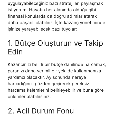
uygulayabileceğiniz bazı stratejileri paylaşmak
istiyorum. Hayatın her alanında olduğu gibi
finansal konularda da doğru adımlar atarak
daha başarılı olabiliriz. İşte kazanç yönetiminde
işinize yarayabilecek bazı tüyolar:
1. Bütçe Oluşturun ve Takip
Edin
Kazancınızı belirli bir bütçe dahilinde harcamak,
paranızı daha verimli bir şekilde kullanmanıza
yardımcı olacaktır. Ay sonunda nereye
harcadığınızı gözden geçirerek gereksiz
harcama kalemlerini belirleyebilir ve buna göre
önlemler alabilirsiniz.
2. Acil Durum Fonu