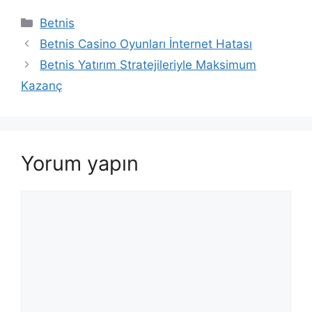
Kategoriler
Betnis
Betnis Casino Oyunları İnternet Hatası
Betnis Yatırım Stratejileriyle Maksimum
Kazanç
Yorum yapın
Yorum