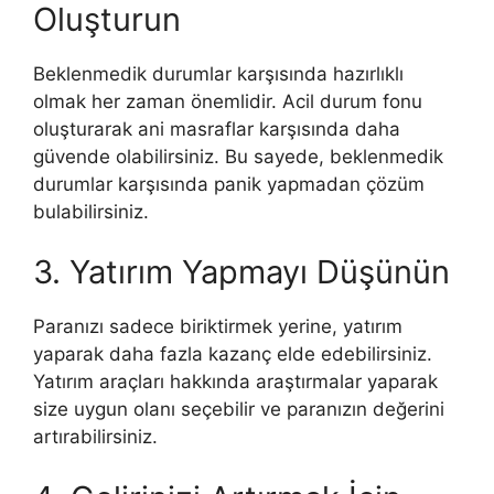
Oluşturun
Beklenmedik durumlar karşısında hazırlıklı
olmak her zaman önemlidir. Acil durum fonu
oluşturarak ani masraflar karşısında daha
güvende olabilirsiniz. Bu sayede, beklenmedik
durumlar karşısında panik yapmadan çözüm
bulabilirsiniz.
3. Yatırım Yapmayı Düşünün
Paranızı sadece biriktirmek yerine, yatırım
yaparak daha fazla kazanç elde edebilirsiniz.
Yatırım araçları hakkında araştırmalar yaparak
size uygun olanı seçebilir ve paranızın değerini
artırabilirsiniz.