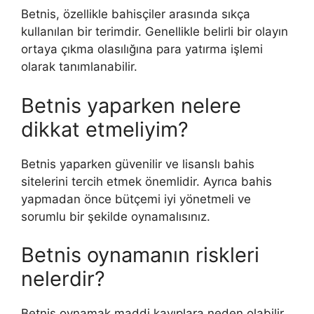
Betnis, özellikle bahisçiler arasında sıkça
kullanılan bir terimdir. Genellikle belirli bir olayın
ortaya çıkma olasılığına para yatırma işlemi
olarak tanımlanabilir.
Betnis yaparken nelere
dikkat etmeliyim?
Betnis yaparken güvenilir ve lisanslı bahis
sitelerini tercih etmek önemlidir. Ayrıca bahis
yapmadan önce bütçemi iyi yönetmeli ve
sorumlu bir şekilde oynamalısınız.
Betnis oynamanın riskleri
nelerdir?
Betnis oynamak maddi kayıplara neden olabilir