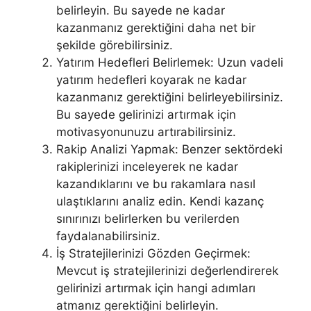
belirleyin. Bu sayede ne kadar
kazanmanız gerektiğini daha net bir
şekilde görebilirsiniz.
Yatırım Hedefleri Belirlemek: Uzun vadeli
yatırım hedefleri koyarak ne kadar
kazanmanız gerektiğini belirleyebilirsiniz.
Bu sayede gelirinizi artırmak için
motivasyonunuzu artırabilirsiniz.
Rakip Analizi Yapmak: Benzer sektördeki
rakiplerinizi inceleyerek ne kadar
kazandıklarını ve bu rakamlara nasıl
ulaştıklarını analiz edin. Kendi kazanç
sınırınızı belirlerken bu verilerden
faydalanabilirsiniz.
İş Stratejilerinizi Gözden Geçirmek:
Mevcut iş stratejilerinizi değerlendirerek
gelirinizi artırmak için hangi adımları
atmanız gerektiğini belirleyin.