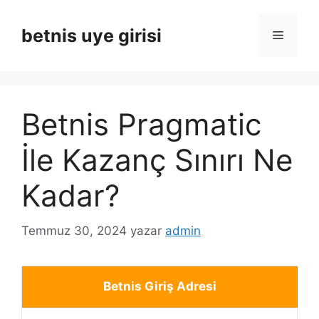
İçeriğe
atla
betnis uye girisi
Menü
Betnis Pragmatic
İle Kazanç Sınırı Ne
Kadar?
Temmuz 30, 2024
yazar
admin
Betnis Giriş Adresi