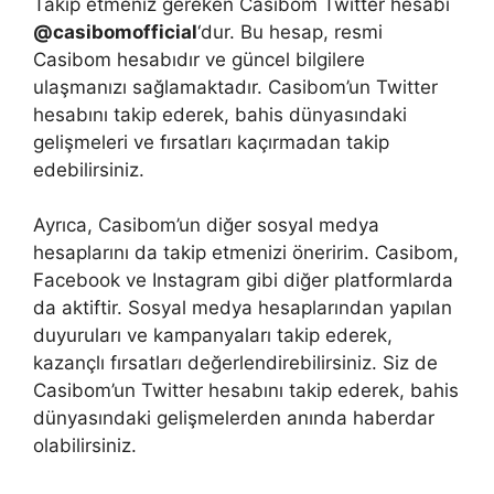
Takip etmeniz gereken Casibom Twitter hesabı
@casibomofficial
‘dur. Bu hesap, resmi
Casibom hesabıdır ve güncel bilgilere
ulaşmanızı sağlamaktadır. Casibom’un Twitter
hesabını takip ederek, bahis dünyasındaki
gelişmeleri ve fırsatları kaçırmadan takip
edebilirsiniz.
Ayrıca, Casibom’un diğer sosyal medya
hesaplarını da takip etmenizi öneririm. Casibom,
Facebook ve Instagram gibi diğer platformlarda
da aktiftir. Sosyal medya hesaplarından yapılan
duyuruları ve kampanyaları takip ederek,
kazançlı fırsatları değerlendirebilirsiniz. Siz de
Casibom’un Twitter hesabını takip ederek, bahis
dünyasındaki gelişmelerden anında haberdar
olabilirsiniz.