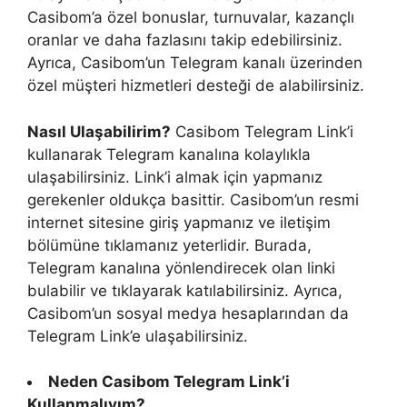
Casibom’a özel bonuslar, turnuvalar, kazançlı
oranlar ve daha fazlasını takip edebilirsiniz.
Ayrıca, Casibom’un Telegram kanalı üzerinden
özel müşteri hizmetleri desteği de alabilirsiniz.
Nasıl Ulaşabilirim?
Casibom Telegram Link’i
kullanarak Telegram kanalına kolaylıkla
ulaşabilirsiniz. Link’i almak için yapmanız
gerekenler oldukça basittir. Casibom’un resmi
internet sitesine giriş yapmanız ve iletişim
bölümüne tıklamanız yeterlidir. Burada,
Telegram kanalına yönlendirecek olan linki
bulabilir ve tıklayarak katılabilirsiniz. Ayrıca,
Casibom’un sosyal medya hesaplarından da
Telegram Link’e ulaşabilirsiniz.
Neden Casibom Telegram Link’i
Kullanmalıyım?