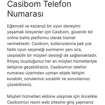
Casibom Telefon
Numarası
Eğlenceli ve kazançlı bir oyun deneyimi
yaşamak isteyenler için Casibom, güvenilir bir
online bahis platformu olarak hizmet
vermektedir. Casibom, kullanıcılarına pek çok
farklı oyun seçeneği sunmanın yanı sıra,
ulaşılabilir bir müşteri desteği de sağlamaktadır.
İhtiyaç duyduğunuz her an müşteri hizmetleriyle
iletişime geçebilirsiniz. Casibom’un telefon
numarası üzerinden uzman ekiple iletişim
kurabilir, sorularınızı sorabilir ve sorunlarınızı
çözebilirsiniz.
Müşteri hizmetleri ekibine ulaşmak için öncelikle
Casibom’un resmi web sitesine giriş yapmanız