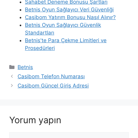
Sahabet Deneme Bonusu Şartları
Betnis Oyun Sağlayıcı Veri Güvenliği
Casibom Yatırım Bonusu Nasıl Alınır?
Betnis Oyun Sağlayıcı Güvenlik
Standartları
Betnis'te Para Çekme Limitleri ve
Prosedürleri
Kategoriler
Betnis
Casibom Telefon Numarası
Casibom Güncel Giriş Adresi
Yorum yapın
Yorum