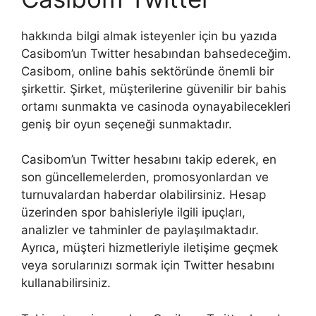
hakkında bilgi almak isteyenler için bu yazıda
Casibom’un Twitter hesabından bahsedeceğim.
Casibom, online bahis sektöründe önemli bir
şirkettir. Şirket, müşterilerine güvenilir bir bahis
ortamı sunmakta ve casinoda oynayabilecekleri
geniş bir oyun seçeneği sunmaktadır.
Casibom’un Twitter hesabını takip ederek, en
son güncellemelerden, promosyonlardan ve
turnuvalardan haberdar olabilirsiniz. Hesap
üzerinden spor bahisleriyle ilgili ipuçları,
analizler ve tahminler de paylaşılmaktadır.
Ayrıca, müşteri hizmetleriyle iletişime geçmek
veya sorularınızı sormak için Twitter hesabını
kullanabilirsiniz.