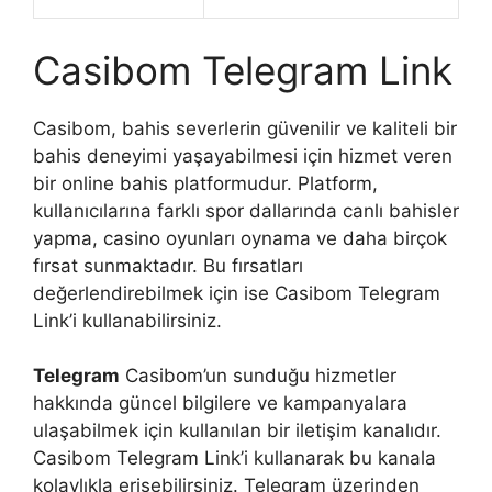
Casibom Telegram Link
Casibom, bahis severlerin güvenilir ve kaliteli bir
bahis deneyimi yaşayabilmesi için hizmet veren
bir online bahis platformudur. Platform,
kullanıcılarına farklı spor dallarında canlı bahisler
yapma, casino oyunları oynama ve daha birçok
fırsat sunmaktadır. Bu fırsatları
değerlendirebilmek için ise Casibom Telegram
Link’i kullanabilirsiniz.
Telegram
Casibom’un sunduğu hizmetler
hakkında güncel bilgilere ve kampanyalara
ulaşabilmek için kullanılan bir iletişim kanalıdır.
Casibom Telegram Link’i kullanarak bu kanala
kolaylıkla erişebilirsiniz. Telegram üzerinden