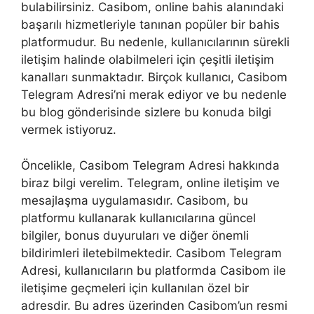
bulabilirsiniz. Casibom, online bahis alanındaki
başarılı hizmetleriyle tanınan popüler bir bahis
platformudur. Bu nedenle, kullanıcılarının sürekli
iletişim halinde olabilmeleri için çeşitli iletişim
kanalları sunmaktadır. Birçok kullanıcı, Casibom
Telegram Adresi’ni merak ediyor ve bu nedenle
bu blog gönderisinde sizlere bu konuda bilgi
vermek istiyoruz.
Öncelikle, Casibom Telegram Adresi hakkında
biraz bilgi verelim. Telegram, online iletişim ve
mesajlaşma uygulamasıdır. Casibom, bu
platformu kullanarak kullanıcılarına güncel
bilgiler, bonus duyuruları ve diğer önemli
bildirimleri iletebilmektedir. Casibom Telegram
Adresi, kullanıcıların bu platformda Casibom ile
iletişime geçmeleri için kullanılan özel bir
adresdir. Bu adres üzerinden Casibom’un resmi