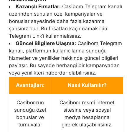
Kazançlı Fırsatlar:
Casibom Telegram kanalı
üzerinden sunulan özel kampanyalar ve
bonuslar sayesinde daha fazla kazanma
şansınız olur. Bu fırsatları kaçırmamak için
Telegram Link’i kullanmalısınız.
Güncel Bilgilere Ulaşma:
Casibom Telegram
kanalı, platformun kullanıcılarına sunduğu
hizmetler ve yenilikler hakkında güncel bilgileri
paylaşır. Bu sayede herhangi bir kampanyadan
veya yenilikten haberdar olabilirsiniz.
Avantajları:
Nasıl Kullanılır?
Casibom’un
Casibom resmi internet
sunduğu özel
sitesine veya sosyal
bonuslar ve
medya hesaplarına
turnuvalar
girerek ulaşabilirsiniz.