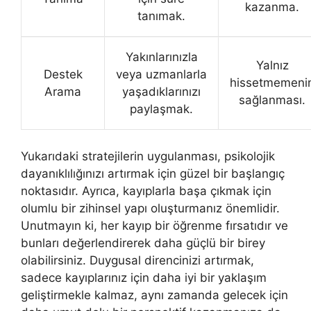
kazanma.
tanımak.
Yakınlarınızla
Yalnız
Destek
veya uzmanlarla
hissetmemeni
Arama
yaşadıklarınızı
sağlanması.
paylaşmak.
Yukarıdaki stratejilerin uygulanması, psikolojik
dayanıklılığınızı artırmak için güzel bir başlangıç
noktasıdır. Ayrıca, kayıplarla başa çıkmak için
olumlu bir zihinsel yapı oluşturmanız önemlidir.
Unutmayın ki, her kayıp bir öğrenme fırsatıdır ve
bunları değerlendirerek daha güçlü bir birey
olabilirsiniz. Duygusal direncinizi artırmak,
sadece kayıplarınız için daha iyi bir yaklaşım
geliştirmekle kalmaz, aynı zamanda gelecek için