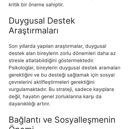
kritik bir öneme sahiptir.
Duygusal Destek
Araştırmaları
Son yıllarda yapılan araştırmalar, duygusal
destek alan bireylerin zorlu dönemleri daha az
stresle atlatabildiğini göstermektedir.
Psikologlar, bireylerin duygusal destek aramaları
gerektiğini ve bu desteği sağlamak için sosyal
çevrelerini aktifleştirmeleri gerektiğini
vurgulamaktadır. Bu strateji, sadece kayıplara
değil, hayatın genel zorluklarına karşı da
dayanıklılığı artırır.
Bağlantı ve Sosyalleşmenin