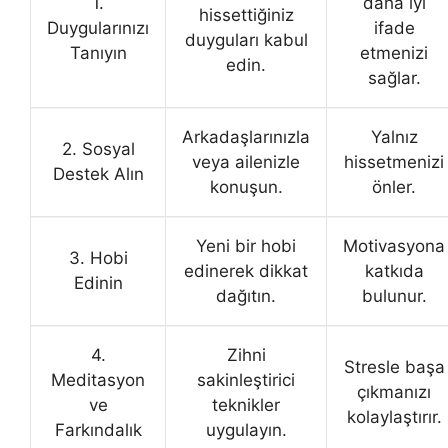
1.
daha iyi
hissettiğiniz
Duygularınızı
ifade
duyguları kabul
Tanıyın
etmenizi
edin.
sağlar.
Arkadaşlarınızla
Yalnız
2. Sosyal
veya ailenizle
hissetmenizi
Destek Alın
konuşun.
önler.
Yeni bir hobi
Motivasyona
3. Hobi
edinerek dikkat
katkıda
Edinin
dağıtın.
bulunur.
4.
Zihni
Stresle başa
Meditasyon
sakinleştirici
çıkmanızı
ve
teknikler
kolaylaştırır.
Farkındalık
uygulayın.