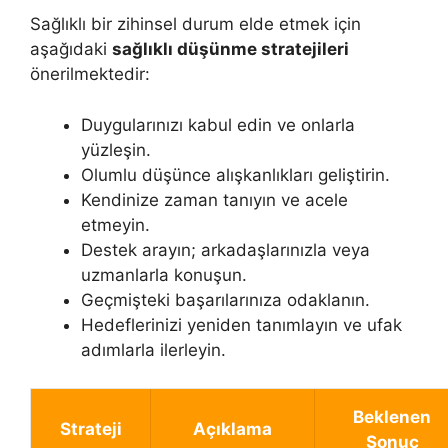
Sağlıklı bir zihinsel durum elde etmek için
aşağıdaki
sağlıklı düşünme stratejileri
önerilmektedir:
Duygularınızı kabul edin ve onlarla
yüzleşin.
Olumlu düşünce alışkanlıkları geliştirin.
Kendinize zaman tanıyın ve acele
etmeyin.
Destek arayın; arkadaşlarınızla veya
uzmanlarla konuşun.
Geçmişteki başarılarınıza odaklanın.
Hedeflerinizi yeniden tanımlayın ve ufak
adımlarla ilerleyin.
Beklenen
Strateji
Açıklama
Sonuç