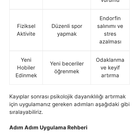
vurumu
Endorfin
Fiziksel
Düzenli spor
salınımı ve
Aktivite
yapmak
stres
azalması
Yeni
Odaklanma
Yeni beceriler
Hobiler
ve keyif
öğrenmek
Edinmek
artırma
Kayıplar sonrası psikolojik dayanıklılığı artırmak
için uygulamanız gereken adımları aşağıdaki gibi
sıralayabiliriz.
Adım Adım Uygulama Rehberi