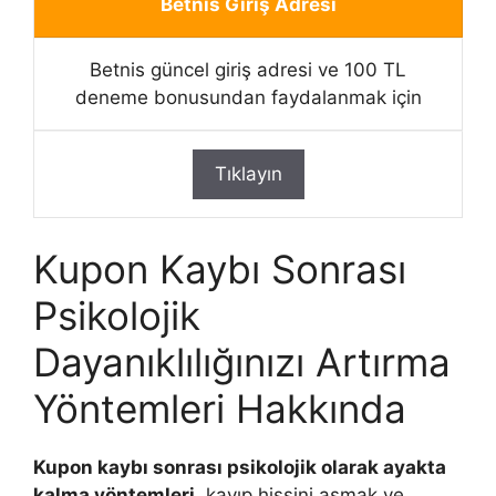
Betnis Giriş Adresi
Betnis güncel giriş adresi ve 100 TL
deneme bonusundan faydalanmak için
Tıklayın
Kupon Kaybı Sonrası
Psikolojik
Dayanıklılığınızı Artırma
Yöntemleri Hakkında
Kupon kaybı sonrası psikolojik olarak ayakta
kalma yöntemleri
, kayıp hissini aşmak ve