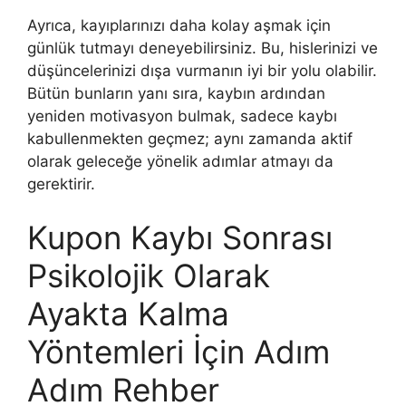
Ayrıca, kayıplarınızı daha kolay aşmak için
günlük tutmayı deneyebilirsiniz. Bu, hislerinizi ve
düşüncelerinizi dışa vurmanın iyi bir yolu olabilir.
Bütün bunların yanı sıra, kaybın ardından
yeniden motivasyon bulmak, sadece kaybı
kabullenmekten geçmez; aynı zamanda aktif
olarak geleceğe yönelik adımlar atmayı da
gerektirir.
Kupon Kaybı Sonrası
Psikolojik Olarak
Ayakta Kalma
Yöntemleri İçin Adım
Adım Rehber