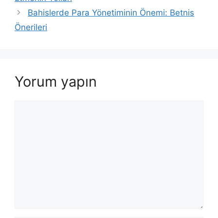
Bahislerde Para Yönetiminin Önemi: Betnis
Önerileri
Yorum yapın
Yorum